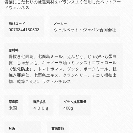
愛猫にこだわりの厳選素材をバランスよく使用したペットフー
ドウェルネス
商品コード
メーカー
0076344150503
ウェルペット・ジャパン合同会社
原材料
骨抜き七面鳥、七面鳥ミール、えんどう、じゃがいも蛋白
質、じゃがいも、キャノーラ油（ミックストコフェロール
で酸化防止）、トマトポマス、ダック、ポークミール、粗
挽き亜麻仁、七面鳥エキス、クランベリー、チコリ根抽出
物、乾燥こんぶ、ラクトバチルス
原産国
商品規格
グラム換算重量
米国
４００ｇ
400g
対象
賞味期限