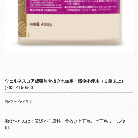
ウェルネスコア成猫用骨抜き七面鳥・穀物不使用（１歳以上）
(76344150503)
猫
>
フード
>
ドライ
動物性たんぱく質源が主原料：骨抜き七面鳥、七面鳥ミール使
用。