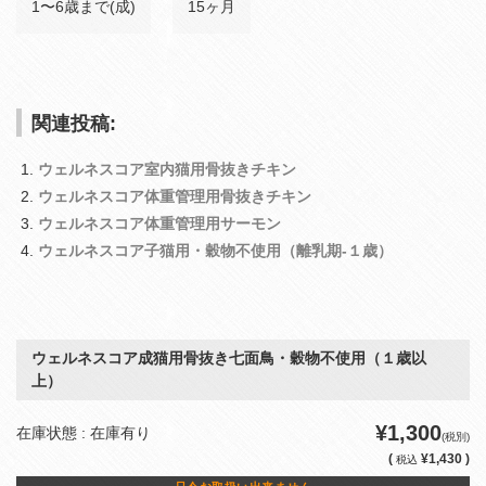
1〜6歳まで(成)
15ヶ月
関連投稿:
ウェルネスコア室内猫用骨抜きチキン
ウェルネスコア体重管理用骨抜きチキン
ウェルネスコア体重管理用サーモン
ウェルネスコア子猫用・穀物不使用（離乳期‐１歳）
ウェルネスコア成猫用骨抜き七面鳥・穀物不使用（１歳以
上）
¥1,300
在庫状態 : 在庫有り
(税別)
(
¥1,430 )
税込