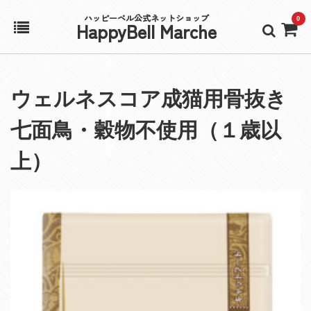
ハッピーベル公式ネットショップ
0
HappyBell Marche
ホーム
ウェルネスコア成猫用骨抜き
アカウント
七面鳥・穀物不使用（１歳以
カート
上）