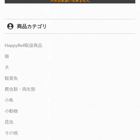
只今お取扱い出来ません
商品カテゴリ
HappyBell取扱商品
猫
犬
観賞魚
爬虫類・両生類
小鳥
小動物
昆虫
その他