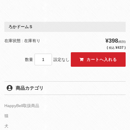
ろかドームＳ
¥398
在庫状態 : 在庫有り
(税別)
(
¥437 )
税込
数量
設定なし
商品カテゴリ
HappyBell取扱商品
猫
犬