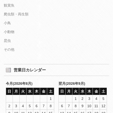
観賞魚
爬虫類・両生類
小鳥
小動物
昆虫
その他
営業日カレンダー
今月(2026年8月)
翌月(2026年9月)
日
月
火
水
木
金
土
日
月
火
水
木
金
土
1
1
2
3
4
5
2
3
4
5
6
7
8
6
7
8
9
10
11
12