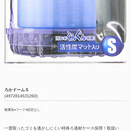
ろかドームＳ
(4972814531260)
観賞魚
>
フード
>
設定なし
一度取ったゴミを逃がしにくい特殊ろ過材ケース採用！取扱い