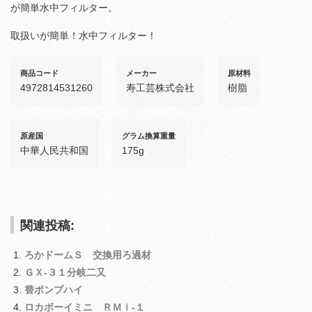
が簡単水中フィルター。
取扱いが簡単！水中フィルター！
商品コード
メーカー
原材料
4972814531260
寿工芸株式会社
樹脂
原産国
グラム換算重量
中華人民共和国
175g
関連投稿:
ろかドームＳ 交換用ろ過材
ＧＸ‐３１分岐二又
替ポンプハイ
ロカボーイミニ ＲＭｉ‐１