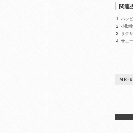
関連投
ハッ
小動
サク
サニ
ＭＲ‐