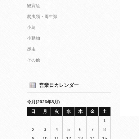
観賞魚
爬虫類・両生類
小鳥
小動物
昆虫
その他
営業日カレンダー
今月(2026年8月)
日
月
火
水
木
金
土
1
2
3
4
5
6
7
8
9
10
11
12
13
14
15