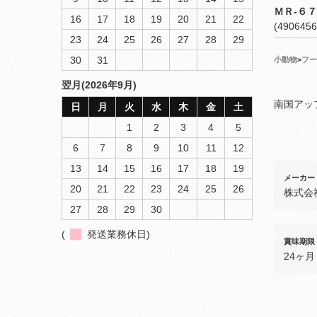
ＭＲ‐６
16
17
18
19
20
21
22
(4906456
23
24
25
26
27
28
29
30
31
小動物
>
フー
翌月(2026年9月)
南国アッ
日
月
火
水
木
金
土
1
2
3
4
5
6
7
8
9
10
11
12
13
14
15
16
17
18
19
メーカー
20
21
22
23
24
25
26
株式会
27
28
29
30
(
発送業務休日)
賞味期限
24ヶ月