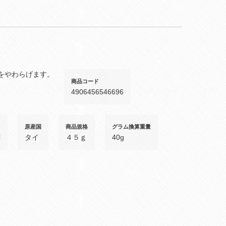
をやわらげます。
商品コード
4906456546696
原産国
商品規格
グラム換算重量
剤
タイ
４５ｇ
40g