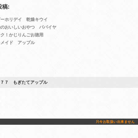
稿:
ピーホリデイ 乾燥キウイ
物のおいしいおやつ パパイヤ
サク！かじりんごお徳用
ーメイド アップル
６７７ もぎたてアップル
只今お取扱い出来ません