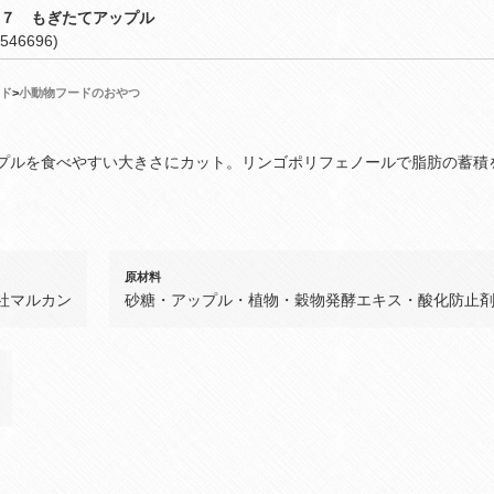
７７ もぎたてアップル
546696)
ド
>
小動物フードのおやつ
プルを食べやすい大きさにカット。リンゴポリフェノールで脂肪の蓄積
原材料
社マルカン
砂糖・アップル・植物・穀物発酵エキス・酸化防止