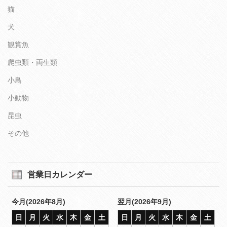
猫
犬
観賞魚
爬虫類・両生類
小鳥
小動物
昆虫
その他
営業日カレンダー
今月(2026年8月)
翌月(2026年9月)
日
月
火
水
木
金
土
日
月
火
水
木
金
土