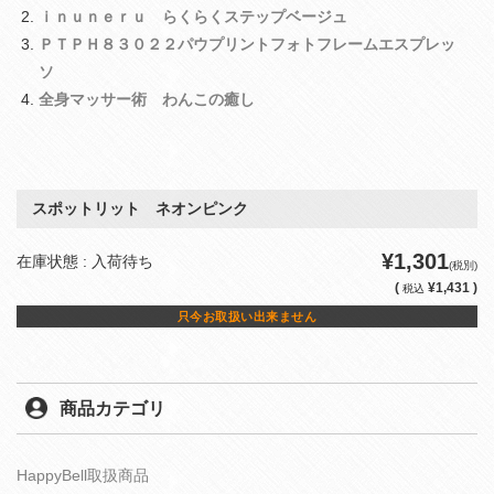
ｉｎｕｎｅｒｕ らくらくステップベージュ
ＰＴＰＨ８３０２２パウプリントフォトフレームエスプレッ
ソ
全身マッサー術 わんこの癒し
スポットリット ネオンピンク
¥1,301
在庫状態 : 入荷待ち
(税別)
(
¥1,431 )
税込
只今お取扱い出来ません
商品カテゴリ
HappyBell取扱商品