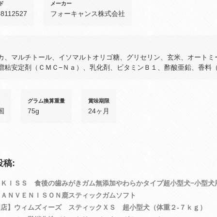
ド
メーカー
58112527
フォーキャンス株式会社
カ、マルチトール、イソマルトオリゴ糖、グリセリン、玄米、オートミ
増粘安定剤（ＣＭＣ−Ｎａ）、乳化剤、ビタミンＢ１、酢酸亜鉛、香料
グラム換算重量
賞味期限
国
75g
24ヶ月
稿:
ＴＫＩＳＳ 食後の歯みがきガム無添加やわらかタイプ超小型犬−小型犬
ＰＡＮＶＥＮＩＳＯＮ鹿スティックガムソフト
門店】ウィムズィーズ スティックＸＳ 超小型犬（体重２‐７ｋｇ）