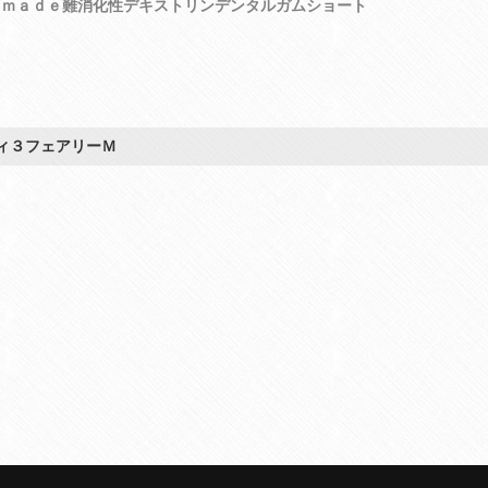
．ｍａｄｅ難消化性デキストリンデンタルガムショート
ィ３フェアリーＭ