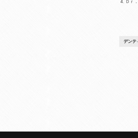
Ｄｒ
デンテ