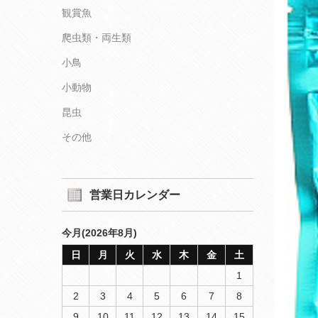
観賞魚
爬虫類・両生類
小鳥
小動物
昆虫
その他
営業日カレンダー
今月(2026年8月)
日
月
火
水
木
金
土
1
2
3
4
5
6
7
8
9
10
11
12
13
14
15