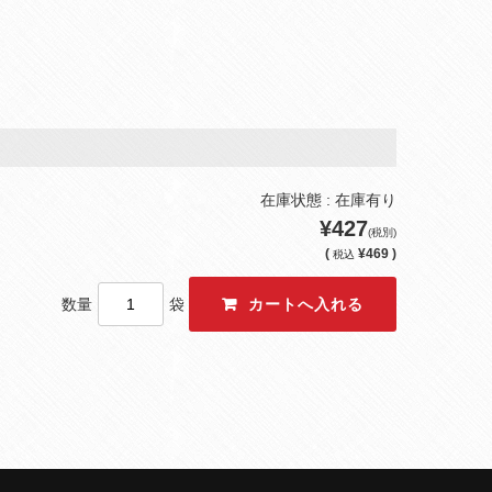
在庫状態 : 在庫有り
¥427
(税別)
(
¥469 )
税込
数量
袋