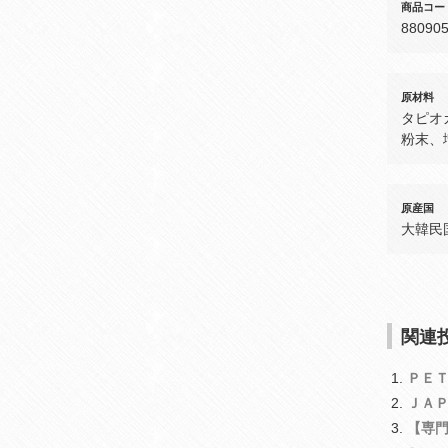
商品コー
88090
原材料
タピオ
粉末、
原産国
大韓民
関連投
ＰＥ
ＪＡ
【専