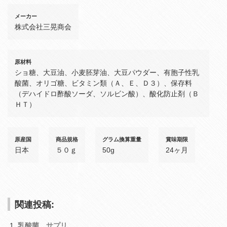
メーカー
株式会社三晃商会
原材料
ショ糖、大豆油、小麦胚芽油、大豆パウダー、有胞子性乳
酸菌、オリゴ糖、ビタミン類（Ａ、Ｅ、Ｄ３）、保存料
（デハイドロ酢酸ソーダ、ソルビン酸）、酸化防止剤（Ｂ
ＨＴ）
原産国
商品規格
グラム換算重量
賞味期限
日本
５０ｇ
50g
24ヶ月
関連投稿:
乳酸菌 サプリ