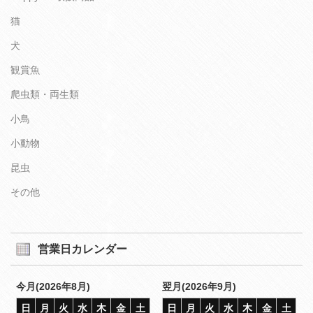
猫
犬
観賞魚
爬虫類・両生類
小鳥
小動物
昆虫
その他
営業日カレンダー
今月(2026年8月)
翌月(2026年9月)
日
月
火
水
木
金
土
日
月
火
水
木
金
土