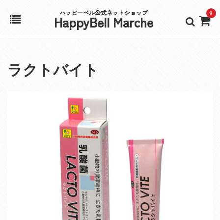
ハッピーベル公式ネットショップ
0
HappyBell Marche
ホーム
ラクトバイト
アカウント
カート