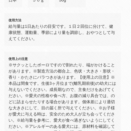
日本
５０ｇ
50g
使用方法
給与量は1日あたりの目安です。１日２回位に分けて、健
康状態、運動量、季節により量を調節し、おやつとして与
えてください。
使用上の注意
※サクッとしたボーロですので割れたり、端がかけること
があります。※製造方法の都合上、色状・大きさ・形状・
香り・かたさにバラつきがあります。【使用上の注意】※
本品は間食です。生後3ヶ月位まで(離乳期前後)の幼犬には
与えないでください。成長期なので、主食だけをあげてく
ださい。※愛犬の性格や食べ方、お腹の減り具合では、の
どに詰まらせたりする場合があります。個体差により適切
な大きさにして、目の届く所で与えてください。※お子様
が愛犬に与える時は、安全のため大人が立ち会ってくださ
い。※給与量を参考に、愛犬が食べ過ぎないようにしてく
ださい。※アレルギーのある愛犬には、原材料を確認して