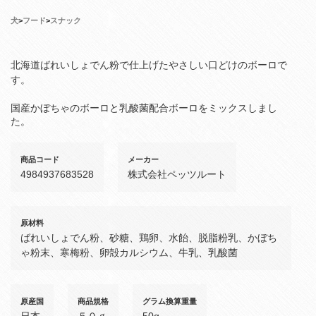
犬
>
フード
>
スナック
北海道ばれいしょでん粉で仕上げたやさしい口どけのボーロで
す。
国産かぼちゃのボーロと乳酸菌配合ボーロをミックスしまし
た。
商品コード
メーカー
4984937683528
株式会社ペッツルート
原材料
ばれいしょでん粉、砂糖、鶏卵、水飴、脱脂粉乳、かぼち
ゃ粉末、寒梅粉、卵殻カルシウム、牛乳、乳酸菌
原産国
商品規格
グラム換算重量