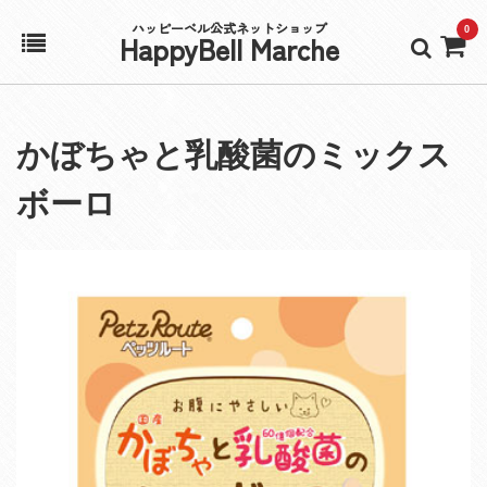
ハッピーベル公式ネットショップ
0
HappyBell Marche
ホーム
かぼちゃと乳酸菌のミックス
アカウント
ボーロ
カート