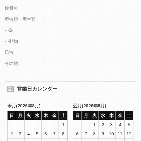
観賞魚
爬虫類・両生類
小鳥
小動物
昆虫
その他
営業日カレンダー
今月(2026年8月)
翌月(2026年9月)
日
月
火
水
木
金
土
日
月
火
水
木
金
土
1
1
2
3
4
5
2
3
4
5
6
7
8
6
7
8
9
10
11
12