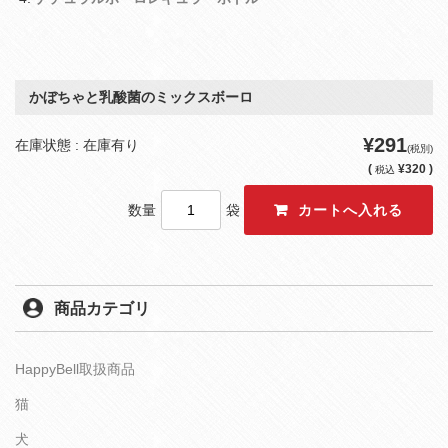
かぼちゃと乳酸菌のミックスボーロ
¥291
在庫状態 : 在庫有り
(税別)
(
¥320 )
税込
数量
袋
商品カテゴリ
HappyBell取扱商品
猫
犬