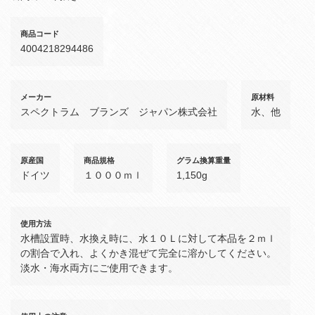
商品コード
4004218294486
メーカー
原材料
スペクトラム ブランズ ジャパン株式会社
水、他
原産国
商品規格
グラム換算重量
ドイツ
１０００ｍｌ
1,150g
使用方法
水槽設置時、水換え時に、水１０Ｌに対して本品を２ｍｌ
の割合で入れ、よくかき混ぜて完全に溶かしてください。
淡水・海水両方にご使用できます。