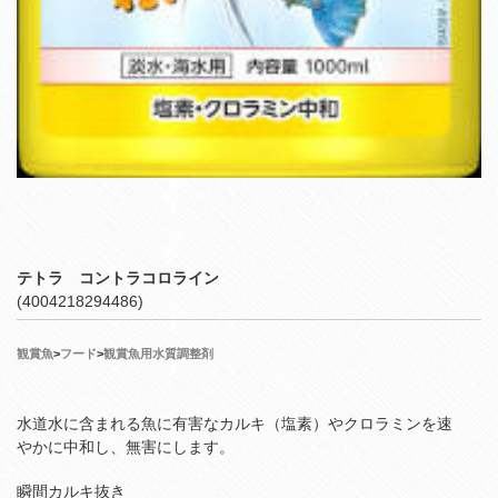
テトラ コントラコロライン
(4004218294486)
観賞魚
>
フード
>
観賞魚用水質調整剤
水道水に含まれる魚に有害なカルキ（塩素）やクロラミンを速
やかに中和し、無害にします。
瞬間カルキ抜き