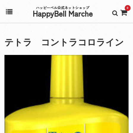
ハッピーベル公式ネットショップ
0
HappyBell Marche
ホーム
テトラ コントラコロライン
アカウント
カート