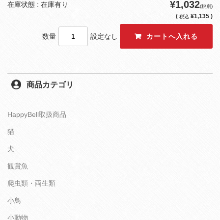
¥1,032
在庫状態 : 在庫有り
(税別)
(
¥1,135 )
税込
数量
設定なし
商品カテゴリ
HappyBell取扱商品
猫
犬
観賞魚
爬虫類・両生類
小鳥
小動物