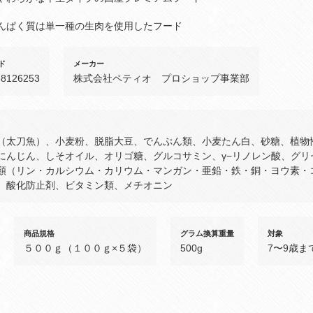
んぱく質は単一種の生肉を使用したフード
ド
メーカー
88126253
株式会社ペティオ プロショップ事業部
（太刀魚）、小麦粉、脱脂大豆、でんぷん類、小麦たん白、砂糖、植物
にんじん、しそオイル、オリゴ糖、グルコサミン、γ−リノレン酸、グ
類（リン・カルシウム・カリウム・マンガン・亜鉛・鉄・銅・ヨウ素・
、酸化防止剤、ビタミン類、メチオニン
商品規格
グラム換算重量
対象
５００ｇ（１００ｇ×５袋）
500g
7〜9歳ま