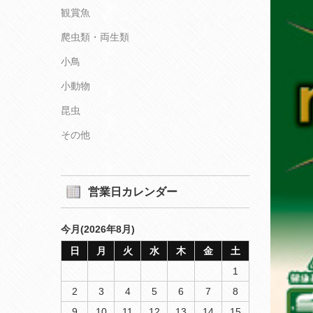
観賞魚
爬虫類・両生類
小鳥
小動物
昆虫
その他
営業日カレンダー
今月(2026年8月)
日
月
火
水
木
金
土
1
2
3
4
5
6
7
8
9
10
11
12
13
14
15