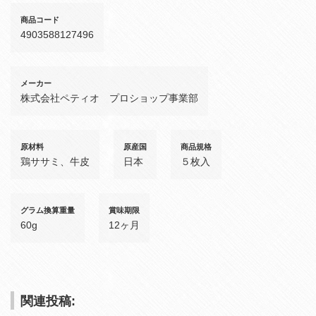
商品コード
4903588127496
メーカー
株式会社ペティオ プロショップ事業部
原材料
原産国
商品規格
鶏ササミ、牛皮
日本
５枚入
グラム換算重量
賞味期限
60g
12ヶ月
関連投稿: