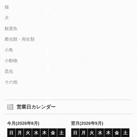
猫
犬
観賞魚
爬虫類・両生類
小鳥
小動物
昆虫
その他
営業日カレンダー
今月(2026年8月)
翌月(2026年9月)
日
月
火
水
木
金
土
日
月
火
水
木
金
土