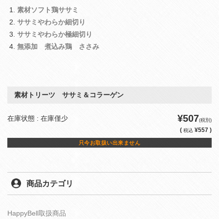
素材ソフト鶏ササミ
ササミやわらか細切り
ササミやわらか極細切り
無添加 煮込み鶏 ささみ
素材トリーツ ササミ＆コラーゲン
¥507
在庫状態 : 在庫僅少
(税別)
(
¥557 )
税込
只今お取扱い出来ません
商品カテゴリ
HappyBell取扱商品