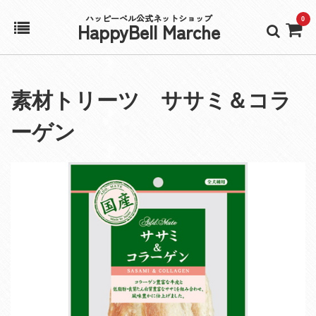
ハッピーベル公式ネットショップ
0
HappyBell Marche
ホーム
素材トリーツ ササミ＆コラ
アカウント
ーゲン
カート