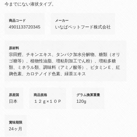
今までにない液状タイプ。
商品コード
メーカー
4901133720345
いなばペットフード株式会社
原材料
宗田鰹、チキンエキス、タンパク加水分解物、糖類（オリ
ゴ糖等）、植物性油脂、増粘剤加工でん粉）、増粘多糖
類、ミネラル類、調味料（アミノ酸等）、ビタミンＥ、紅
麹色素、カロテノイド色素、緑茶エキス
原産国
商品規格
グラム換算重量
日本
１２ｇ×１０Ｐ
120g
賞味期限
24ヶ月