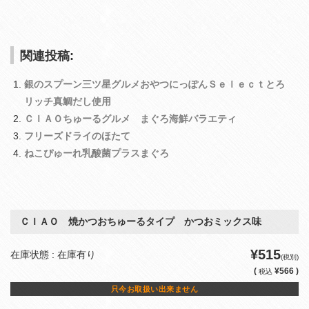
関連投稿:
銀のスプーン三ツ星グルメおやつにっぽんＳｅｌｅｃｔとろ
リッチ真鯛だし使用
ＣＩＡＯちゅーるグルメ まぐろ海鮮バラエティ
フリーズドライのほたて
ねこぴゅーれ乳酸菌プラスまぐろ
ＣＩＡＯ 焼かつおちゅーるタイプ かつおミックス味
¥515
在庫状態 : 在庫有り
(税別)
(
¥566 )
税込
只今お取扱い出来ません