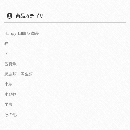
商品カテゴリ
HappyBell取扱商品
猫
犬
観賞魚
爬虫類・両生類
小鳥
小動物
昆虫
その他