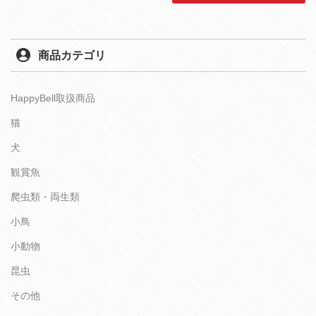
商品カテゴリ
HappyBell取扱商品
猫
犬
観賞魚
爬虫類・両生類
小鳥
小動物
昆虫
その他