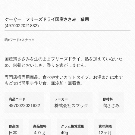
ぐーぐー フリーズドライ国産ささみ 猫用
(4970022021832)
猫
>
フード
>
スナック
国産鶏ささみを生のままフリーズドライ。熱を加えていないた
め、栄養とおいしさ、香りを逃がしません。
専門店様専用商品。食べやすいカットタイプ。お湯または水で
もどせば簡単手作り食。無添加・無着色。
商品コード
メーカー
原材料
4970022021832
株式会社スマック
鶏ささみ
原産国
商品規格
グラム換算重量
賞味期限
日本
４０ｇ
40g
12ヶ月