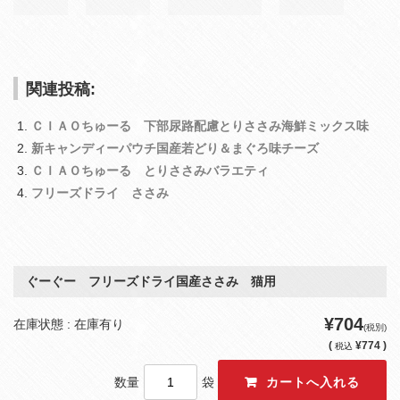
関連投稿:
ＣＩＡＯちゅーる 下部尿路配慮とりささみ海鮮ミックス味
新キャンディーパウチ国産若どり＆まぐろ味チーズ
ＣＩＡＯちゅーる とりささみバラエティ
フリーズドライ ささみ
ぐーぐー フリーズドライ国産ささみ 猫用
¥704
在庫状態 : 在庫有り
(税別)
(
¥774 )
税込
数量
袋