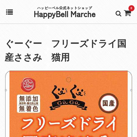
ハッピーベル公式ネットショップ
0
HappyBell Marche
ホーム
ぐーぐー フリーズドライ国
アカウント
産ささみ 猫用
カート