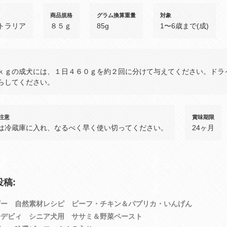
商品規格
グラム換算重量
対象
トラリア
８５ｇ
85g
1〜6歳まで(成)
ｋｇの成犬には、１日４６０ｇを約２回に分けて与えてください。ドラ
らしてください。
注意
賞味期限
は冷蔵庫に入れ、なるべく早く使い切ってください。
24ヶ月
稿:
ザー 自然素材レシピ ビーフ・チキン＆パプリカ・いんげん
モデビィ シニア犬用 ササミ＆野菜ペースト