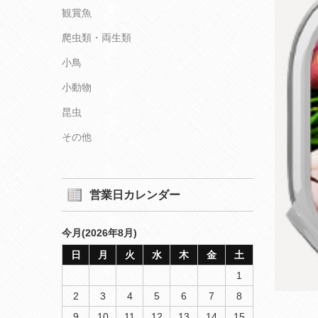
観賞魚
爬虫類・両生類
小鳥
小動物
昆虫
その他
営業日カレンダー
今月(2026年8月)
日
月
火
水
木
金
土
1
2
3
4
5
6
7
8
9
10
11
12
13
14
15