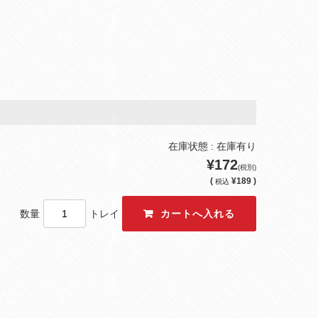
在庫状態 : 在庫有り
¥172
(税別)
(
¥189 )
税込
数量
トレイ