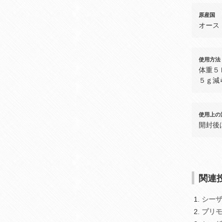
原産国
オース
使用方法
体重５
５ｇ減
使用上の
開封後
関連投
シー
プリ