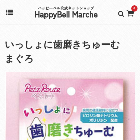
ハッピーベル公式ネットショップ
0
HappyBell Marche
ホーム
いっしょに歯磨きちゅーむ
アカウント
まぐろ
カート