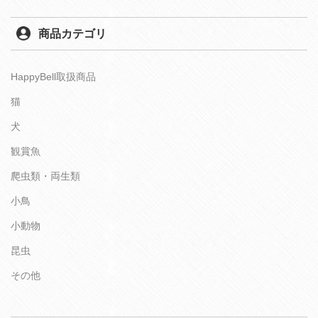
商品カテゴリ
HappyBell取扱商品
猫
犬
観賞魚
爬虫類・両生類
小鳥
小動物
昆虫
その他