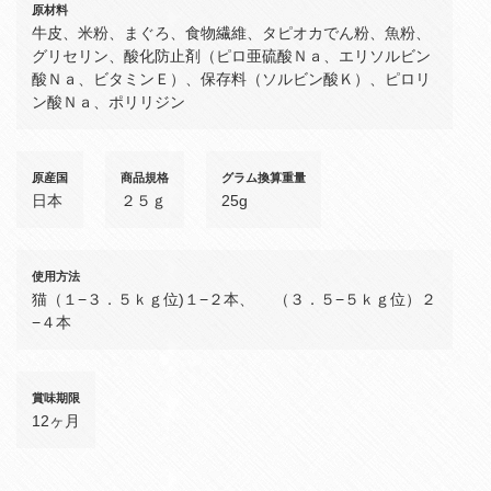
原材料
牛皮、米粉、まぐろ、食物繊維、タピオカでん粉、魚粉、
グリセリン、酸化防止剤（ピロ亜硫酸Ｎａ、エリソルビン
酸Ｎａ、ビタミンＥ）、保存料（ソルビン酸Ｋ）、ピロリ
ン酸Ｎａ、ポリリジン
原産国
商品規格
グラム換算重量
日本
２５ｇ
25g
使用方法
猫（１−３．５ｋｇ位)１−２本、 （３．５−５ｋｇ位）２
−４本
賞味期限
12ヶ月