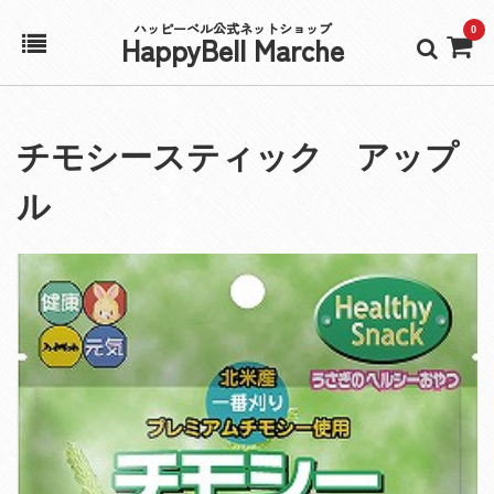
ハッピーベル公式ネットショップ
0
HappyBell Marche
ホーム
チモシースティック アップ
アカウント
ル
カート