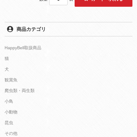
商品カテゴリ
HappyBell取扱商品
猫
犬
観賞魚
爬虫類・両生類
小鳥
小動物
昆虫
その他