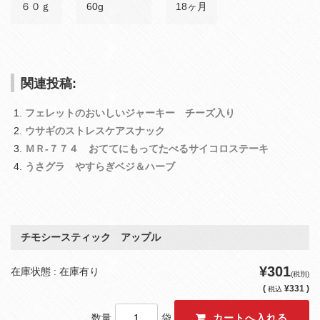
６０ｇ
60g
18ヶ月
関連投稿:
フェレットのおいしいジャーキー チーズ入り
ウサギのストレスケアスナック
ＭＲ‐７７４ おててにもってたべるサイコロステーキ
うさグラ やすらぎベジ＆ハーブ
チモシースティック アップル
¥301
在庫状態 : 在庫有り
(税別)
(
¥331 )
税込
数量
袋