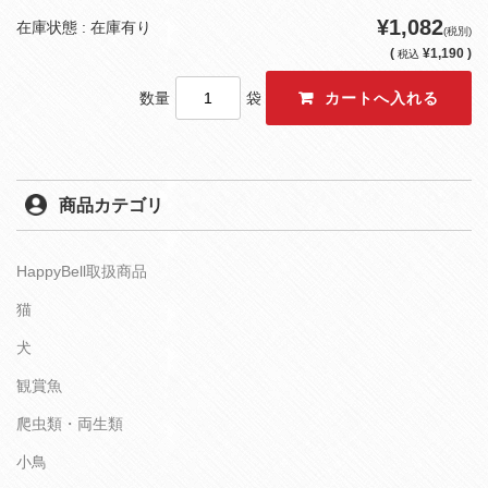
¥1,082
在庫状態 : 在庫有り
(税別)
(
¥1,190 )
税込
数量
袋
商品カテゴリ
HappyBell取扱商品
猫
犬
観賞魚
爬虫類・両生類
小鳥