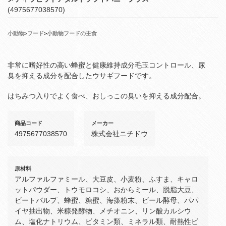
(4975677038570)
小動物
>
フード
>
小動物フードの主食
非常に嗜好性の高い蜂蜜と健康維持成分毛玉コントロール、尿
臭を抑える成分を配合したウサギフードです。
はちみつ入りでよく食べ、おしっこの臭いを抑える成分配合。
商品コード
メーカー
4975677038570
株式会社ニチドウ
原材料
アルファルファミール、大豆皮、小麦粉、ふすま、キャロ
ットパウダー、トウモロコシ、おからミール、脱脂大豆、
ビートパルプ、蜂蜜、糖蜜、海藻粉末、ビール酵母、パパ
イヤ抽出物、米糠発酵物、メチオニン、リン酸カルシウ
ム、塩化ナトリウム、ビタミン類、ミネラル類、耐熱性ビ