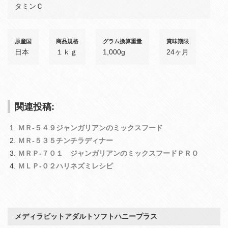
タミンＣ
原産国
商品規格
グラム換算重量
賞味期限
日本
１ｋｇ
1,000g
24ヶ月
関連投稿:
ＭＲ‐５４９ジャンガリアンのミックスフード
ＭＲ‐５３５チンチラディナー
ＭＲＰ‐７０１ ジャンガリアンのミックスフードＰＲＯ
ＭＬＰ‐０２ハリネズミレシピ
メディラビットアダルトソフトハニープラス