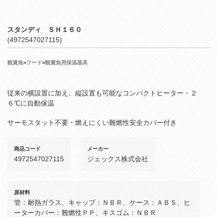
スタンディ ＳＨ１６０
(4972547027115)
観賞魚
>
フード
>
観賞魚用保温器具
従来の横設置に加え、縦設置も可能なコンパクトヒーター・２
６℃に自動保温
サーモスタット不要・燃えにくい難燃性安全カバー付き
商品コード
メーカー
4972547027115
ジェックス株式会社
原材料
管：耐熱ガラス、キャップ：ＮＢＲ、ケース：ＡＢＳ、ヒ
ーターカバー：難燃性ＰＰ、キスゴム：ＮＢＲ