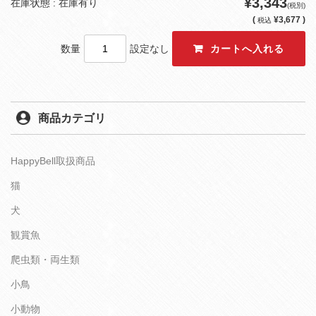
¥3,343
在庫状態 : 在庫有り
(税別)
(
¥3,677 )
税込
数量
設定なし
商品カテゴリ
HappyBell取扱商品
猫
犬
観賞魚
爬虫類・両生類
小鳥
小動物