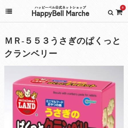
ハッピーベル公式ネットショップ
0
HappyBell Marche
ホーム
ＭＲ‐５５３うさぎのぱくっと
アカウント
クランベリー
カート