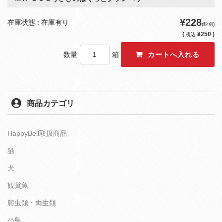
¥228
在庫状態 : 在庫有り
(税別)
(
¥250 )
税込
数量
箱
商品カテゴリ
HappyBell取扱商品
猫
犬
観賞魚
爬虫類・両生類
小鳥