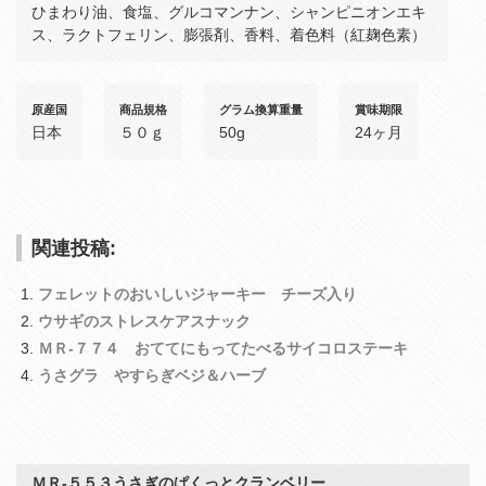
ひまわり油、食塩、グルコマンナン、シャンピニオンエキ
ス、ラクトフェリン、膨張剤、香料、着色料（紅麹色素）
原産国
商品規格
グラム換算重量
賞味期限
日本
５０ｇ
50g
24ヶ月
関連投稿:
フェレットのおいしいジャーキー チーズ入り
ウサギのストレスケアスナック
ＭＲ‐７７４ おててにもってたべるサイコロステーキ
うさグラ やすらぎベジ＆ハーブ
ＭＲ‐５５３うさぎのぱくっとクランベリー