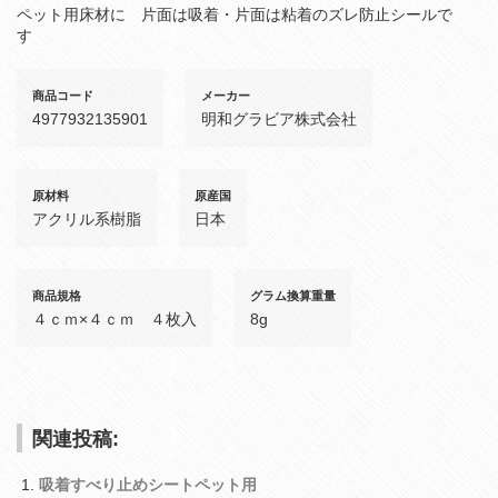
ペット用床材に 片面は吸着・片面は粘着のズレ防止シールで
す
商品コード
メーカー
4977932135901
明和グラビア株式会社
原材料
原産国
アクリル系樹脂
日本
商品規格
グラム換算重量
４ｃｍ×４ｃｍ ４枚入
8g
関連投稿:
吸着すべり止めシートペット用