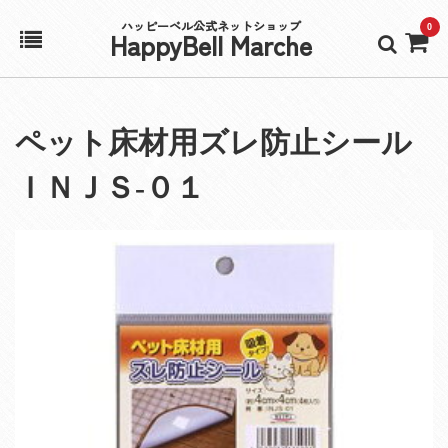
ハッピーベル公式ネットショップ
0
HappyBell Marche
ホーム
ペット床材用ズレ防止シール
アカウント
ＩＮＪＳ‐０１
カート