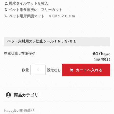
撥水タイルマット８枚入
ペット用食器洗い フリーカット
ペット用床保護マット ６０×１２０ｃｍ
ペット床材用ズレ防止シールＩＮＪＳ‐０１
¥475
在庫状態 : 在庫僅少
(税別)
(
¥522 )
税込
数量
設定なし
商品カテゴリ
HappyBell取扱商品