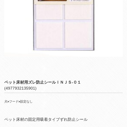
ペット床材用ズレ防止シールＩＮＪＳ‐０１
(4977932135901)
犬
>
フード
>
設定なし
ペット床材の固定用吸着タイプずれ防止シール