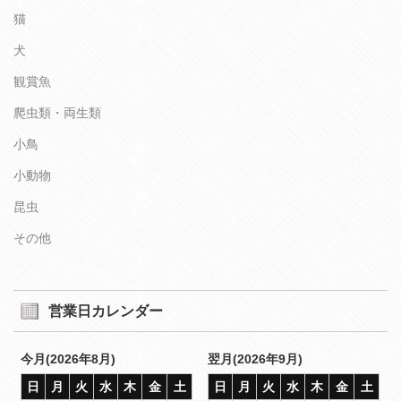
猫
犬
観賞魚
爬虫類・両生類
小鳥
小動物
昆虫
その他
営業日カレンダー
今月(2026年8月)
翌月(2026年9月)
日
月
火
水
木
金
土
日
月
火
水
木
金
土