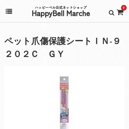
ハッピーベル公式ネットショップ
0
HappyBell Marche
ホーム
ペット爪傷保護シートＩＮ‐９
アカウント
２０２Ｃ ＧＹ
カート