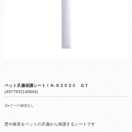
ペット爪傷保護シートＩＮ‐９２０２Ｃ ＧＹ
(4977932140844)
犬
>
フード
>
設定なし
壁や家具をペットの爪傷から保護するシートです