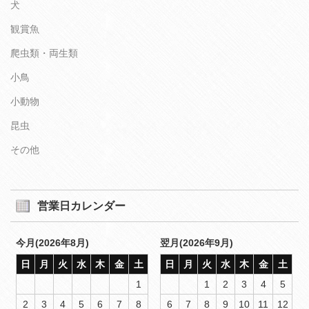
犬
観賞魚
爬虫類・両生類
小鳥
小動物
昆虫
その他
営業日カレンダー
今月(2026年8月)
翌月(2026年9月)
日
月
火
水
木
金
土
日
月
火
水
木
金
土
1
1
2
3
4
5
2
3
4
5
6
7
8
6
7
8
9
10
11
12