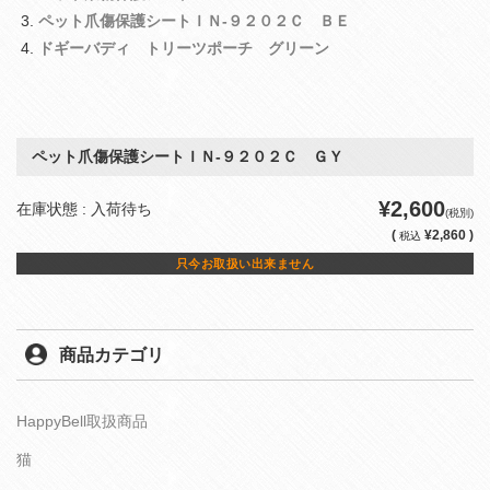
ペット爪傷保護シートＩＮ‐９２０２Ｃ ＢＥ
ドギーバディ トリーツポーチ グリーン
ペット爪傷保護シートＩＮ‐９２０２Ｃ ＧＹ
¥2,600
在庫状態 : 入荷待ち
(税別)
(
¥2,860 )
税込
只今お取扱い出来ません
商品カテゴリ
HappyBell取扱商品
猫