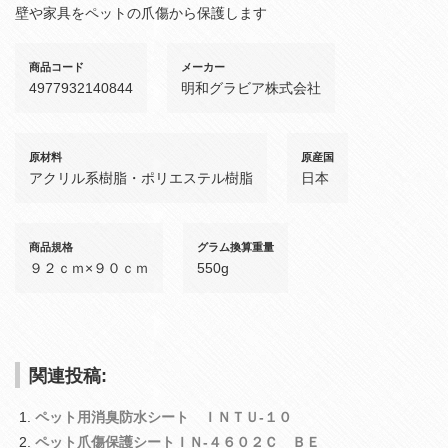
壁や家具をペットの爪傷から保護します
商品コード
メーカー
4977932140844
明和グラビア株式会社
原材料
原産国
アクリル系樹脂・ポリエステル樹脂
日本
商品規格
グラム換算重量
９２ｃｍ×９０ｃｍ
550g
関連投稿:
ペット用消臭防水シート ＩＮＴＵ‐１０
ペット爪傷保護シートＩＮ‐４６０２Ｃ ＢＥ