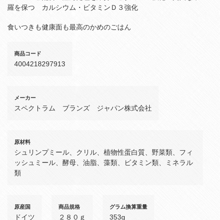
羅を保つ カルシウム・ビタミンＤ３強化
食いつきも健康面も最高のかめのごはん
商品コード
4004218297913
メーカー
スペクトラム ブランズ ジャパン株式会社
原材料
シュリンプミール、クリル、植物性蛋白質、野菜類、フィ
ッシュミール、酵母、油脂、藻類、ビタミン類、ミネラル
類
原産国
商品規格
グラム換算重量
ドイツ
２８０ｇ
353g