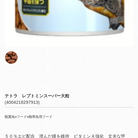
テトラ レプトミンスーパー大粒
(4004218297913)
観賞魚
>
フード
>
熱帯魚用フード
５０％エビ配合 澄んだ瞳を維持 ビタミンＡ強化 丈夫な甲