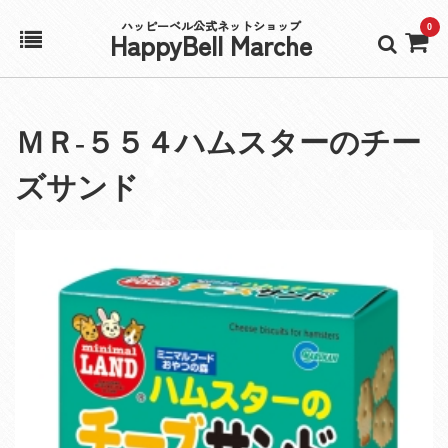
ハッピーベル公式ネットショップ
0
HappyBell Marche
ホーム
ＭＲ‐５５４ハムスターのチー
アカウント
ズサンド
カート