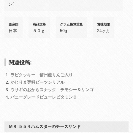
シ）
原産国
商品規格
グラム換算重量
賞味期限
日本
５０ｇ
50g
24ヶ月
関連投稿:
ラビクッキー 信州産りんご入り
かじりま専科ビーツシリアル
ウサギのおからスナック チモシー＆リンゴ
バニーグレードピューレビタミンＣ
ＭＲ‐５５４ハムスターのチーズサンド