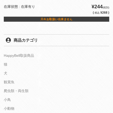
¥244
在庫状態 : 在庫有り
(税別)
(
¥268 )
税込
只今お取扱い出来ません
商品カテゴリ
HappyBell取扱商品
猫
犬
観賞魚
爬虫類・両生類
小鳥
小動物