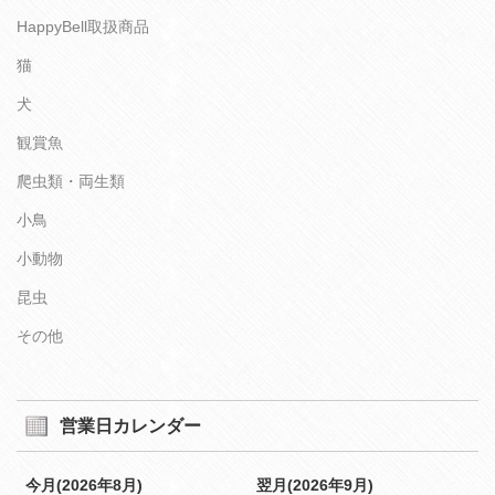
HappyBell取扱商品
猫
犬
観賞魚
爬虫類・両生類
小鳥
小動物
昆虫
その他
営業日カレンダー
今月(2026年8月)
翌月(2026年9月)