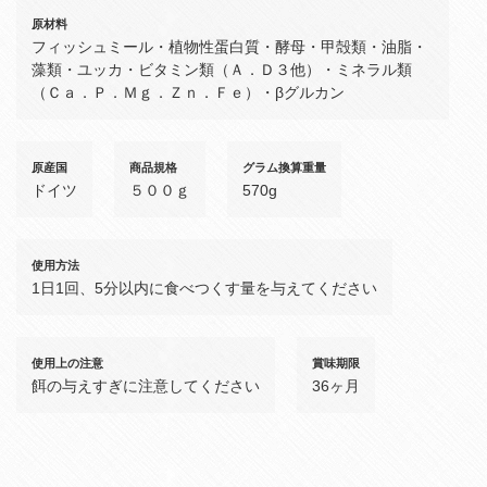
原材料
フィッシュミール・植物性蛋白質・酵母・甲殻類・油脂・
藻類・ユッカ・ビタミン類（Ａ．Ｄ３他）・ミネラル類
（Ｃａ．Ｐ．Ｍｇ．Ｚｎ．Ｆｅ）・βグルカン
原産国
商品規格
グラム換算重量
ドイツ
５００ｇ
570g
使用方法
1日1回、5分以内に食べつくす量を与えてください
使用上の注意
賞味期限
餌の与えすぎに注意してください
36ヶ月