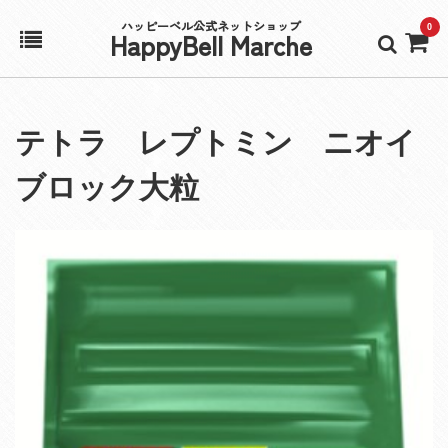
ハッピーベル公式ネットショップ
0
HappyBell Marche
ホーム
テトラ レプトミン ニオイ
アカウント
ブロック大粒
カート