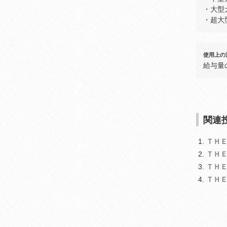
・大型
・超大
使用上の
給与量
関連投
ＴＨ
ＴＨ
ＴＨ
ＴＨ