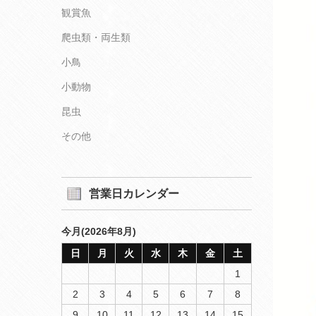
観賞魚
爬虫類・両生類
小鳥
小動物
昆虫
その他
営業日カレンダー
今月(2026年8月)
日
月
火
水
木
金
土
1
2
3
4
5
6
7
8
9
10
11
12
13
14
15