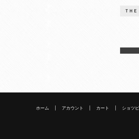
ＴＨＥ
ホーム
アカウント
カート
ショツ