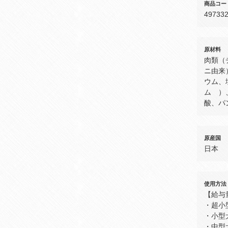
商品コー
49733
原材料
肉類（
ニ由来
ウム、
ム ）
酸、パ
原産国
日本
使用方法
【給与
・超小
・小型
・中型