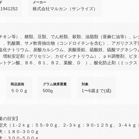
ド
メーカー
21941252
株式会社マルカン（サンライズ）
チキン等）、糖類、豆類、でん粉類、穀類、油脂類（亜麻仁油等）、レ
）、乳酸菌、サメ軟骨抽出物（コンドロイチンを含む）、アガリクス子
塩化ナトリウム、炭酸カルシウム、炭酸亜鉛、硫酸鉄、硫酸マグネシウ
、増粘安定剤（グリセリン、カゼインナトリウム）、ｐＨ調整剤、ビタ
ントテン酸、Ｂ６、Ｂ１、Ｂ２、葉酸、Ｄ ）、酸化防止剤（ミックス
商品規格
グラム換算重量
対象
５００ｇ
500g
1〜6歳まで(成)
量の目安】
型犬（１‐２ｋｇ：５５‐９０ｇ、２‐３ｋｇ：９０‐１２５ｇ、３‐４ｋｇ
犬：１８０‐３００ｇ
犬：３００‐５００ｇ