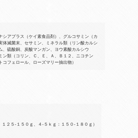
ナシアプラス（ケイ素食品剤）、グルコサミン（カ
実体滅菌末、セサミン、ミネラル類（リン酸カルシ
ム、硫酸銅、炭酸マンガン、ヨウ素酸カルシウ
ミン類（コリン、Ｃ、Ｅ、Ａ、Ｂ１２、ニコチン
トコフェロール、ローズマリー抽出物）
：１２５‐１５０ｇ、４‐５ｋｇ：１５０‐１８０ｇ）