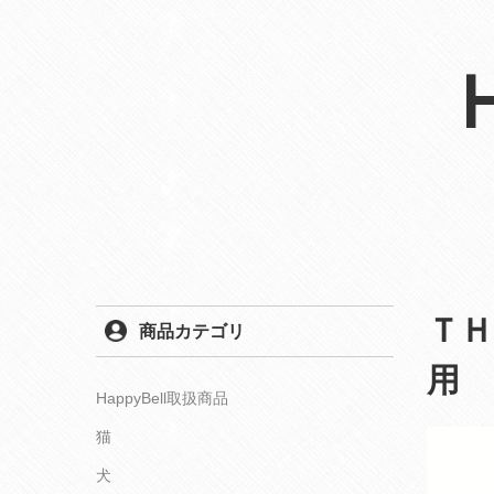
ＴＨ
商品カテゴリ
用
HappyBell取扱商品
猫
犬