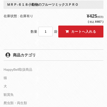
ＭＲＰ‐６１８小動物のフルーツミックスＰＲＯ
¥425
在庫状態 : 在庫有り
(税別)
(
¥467 )
税込
数量
袋
商品カテゴリ
HappyBell取扱商品
猫
犬
観賞魚
爬虫類・両生類