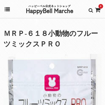
ハッピーベル公式ネットショップ
0
HappyBell Marche
ホーム
ＭＲＰ‐６１８小動物のフルー
アカウント
ツミックスＰＲＯ
カート