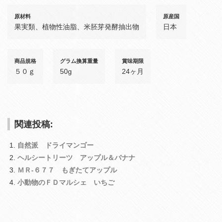
原材料
原産国
果実類、植物性油脂、米胚芽発酵抽出物
日本
商品規格
グラム換算重量
賞味期限
５０ｇ
50g
24ヶ月
関連投稿:
自然派 ドライマンゴー
ヘルシートリーツ アップル＆バナナ
ＭＲ‐６７７ もぎたてアップル
小動物のＦＤマルシェ いちご