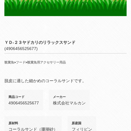
ＹＤ‐２３ヤドカリのリラックスサンド
(4906456525677)
観賞魚
>
フード
>
観賞魚用アクセサリー用品
脱皮に適した細かめのコーラルサンドです。
商品コード
メーカー
4906456525677
株式会社マルカン
原材料
原産国
コーラルサンド（珊瑚砂）
フィリピン