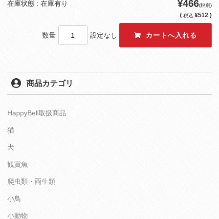
¥466
在庫状態 : 在庫有り
(税別)
(
¥512 )
税込
数量
設定なし
商品カテゴリ
HappyBell取扱商品
猫
犬
観賞魚
爬虫類・両生類
小鳥
小動物