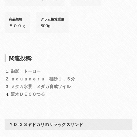
商品規格
グラム換算重量
８００ｇ
800g
関連投稿:
御影 トーロー
ａｑｕａｎｅｒｕ 硅砂１．５分
メダカ水景 メダカ育成ソイル
流木ＤＥＣＯつる
ＹＤ‐２３ヤドカリのリラックスサンド