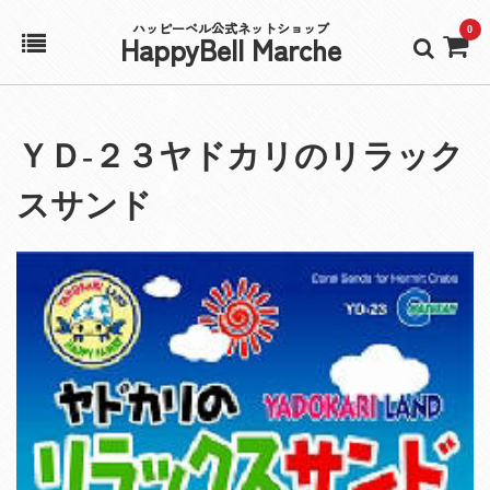
ハッピーベル公式ネットショップ
0
HappyBell Marche
ホーム
ＹＤ‐２３ヤドカリのリラック
アカウント
スサンド
カート