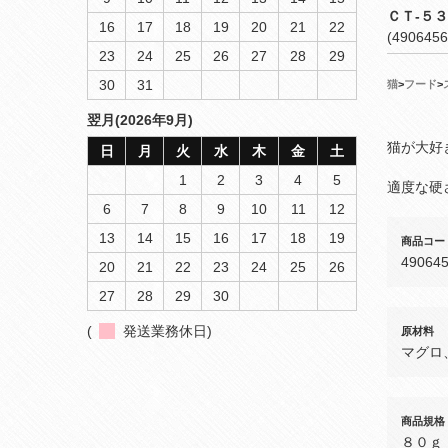
ＣＴ‐５
16
17
18
19
20
21
22
(4906456
23
24
25
26
27
28
29
30
31
猫
>
フード
>
翌月(2026年9月)
猫が大好
日
月
火
水
木
金
土
1
2
3
4
5
適度な硬
6
7
8
9
10
11
12
13
14
15
16
17
18
19
商品コー
49064
20
21
22
23
24
25
26
27
28
29
30
(
発送業務休日)
原材料
マグロ
商品規格
８０ｇ