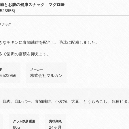
３歯とお腹の健康スナック マグロ味
523956)
スナック
きなチキンに食物繊維を配合し、毛球に配慮しました。
さで歯垢の蓄積を抑えます。
ド
メーカー
56523956
株式会社マルカン
、鶏肉、鶏レバー、食物繊維、小麦粉、大豆、とうもろこし、各種ビタ
グラム換算重量
賞味期限
80g
24ヶ月