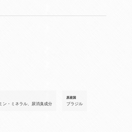
原産国
ミン・ミネラル、尿消臭成分
ブラジル