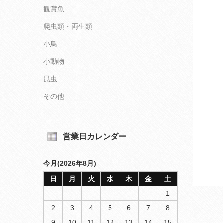
観賞魚
爬虫類・両生類
小鳥
小動物
昆虫
その他
営業日カレンダー
今月(2026年8月)
日
月
火
水
木
金
土
1
2
3
4
5
6
7
8
9
10
11
12
13
14
15