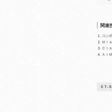
関連投
コン
Ｍｉ
ＣＩ
ＡＩ
ＣＴ‐