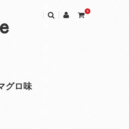
0
e
マグロ味