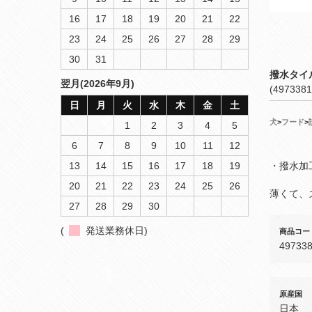
16
17
18
19
20
21
22
23
24
25
26
27
28
29
30
31
撥水タイ
翌月(2026年9月)
(4973381
日
月
火
水
木
金
土
犬
>
フード
>
1
2
3
4
5
6
7
8
9
10
11
12
13
14
15
16
17
18
19
・撥水加
20
21
22
23
24
25
26
薄くて、
27
28
29
30
(
発送業務休日)
商品コー
49733
原産国
日本