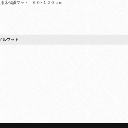
ト用床保護マット ６０×１２０ｃｍ
イルマット