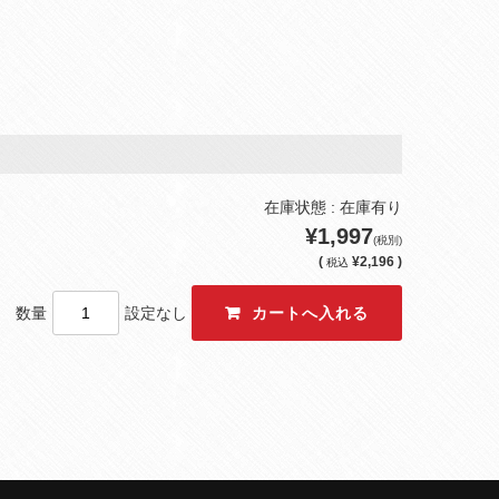
在庫状態 : 在庫有り
¥1,997
(税別)
(
¥2,196 )
税込
数量
設定なし