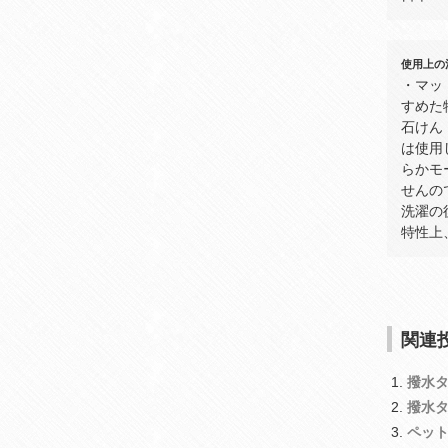
使用上の
・マッ
すめた
石けん
は使用
らかモ
せんの
洗濯の
特性上
関連投
撥水
撥水
ペッ