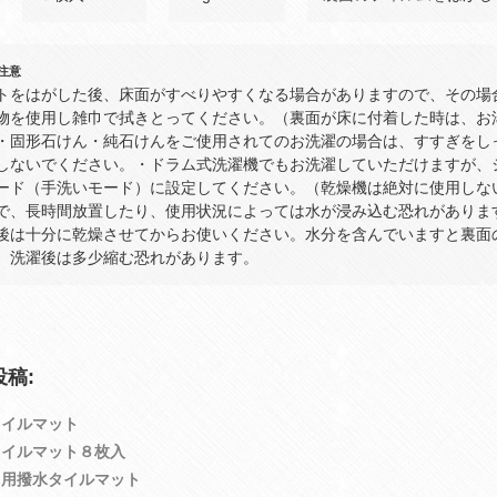
注意
トをはがした後、床面がすべりやすくなる場合がありますので、その場
物を使用し雑巾で拭きとってください。（裏面が床に付着した時は、お
・固形石けん・純石けんをご使用されてのお洗濯の場合は、すすぎをし
しないでください。・ドラム式洗濯機でもお洗濯していただけますが、
ード（手洗いモード）に設定してください。（乾燥機は絶対に使用しな
で、長時間放置したり、使用状況によっては水が浸み込む恐れがありま
後は十分に乾燥させてからお使いください。水分を含んでいますと裏面
、洗濯後は多少縮む恐れがあります。
稿:
タイルマット
タイルマット８枚入
ト用撥水タイルマット