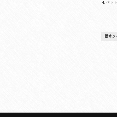
ペッ
撥水タ