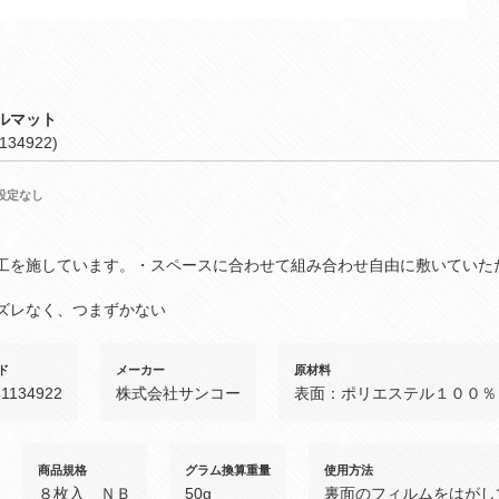
ルマット
134922)
設定なし
工を施しています。・スペースに合わせて組み合わせ自由に敷いていた
ズレなく、つまずかない
ド
メーカー
原材料
81134922
株式会社サンコー
表面：ポリエステル１００％
商品規格
グラム換算重量
使用方法
８枚入 ＮＢ
50g
裏面のフィルムをはがし