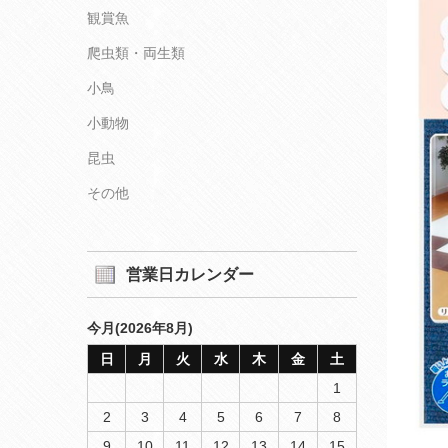
観賞魚
爬虫類・両生類
小鳥
小動物
昆虫
その他
営業日カレンダー
今月(2026年8月)
日
月
火
水
木
金
土
1
2
3
4
5
6
7
8
9
10
11
12
13
14
15