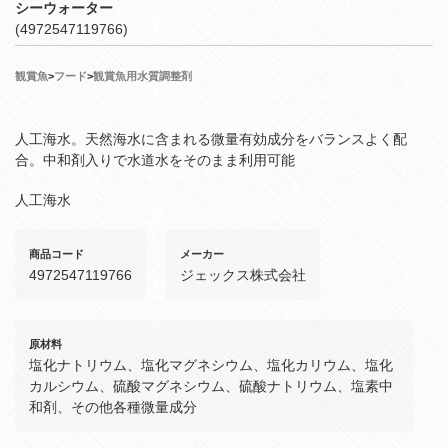
シーウォーター
(4972547119766)
観賞魚
>
フード
>
観賞魚用水質調整剤
人工海水。天然海水に含まれる微量有効成分をバランスよく配
合。中和剤入りで水道水をそのまま利用可能
人工海水
商品コード
メーカー
4972547119766
ジェックス株式会社
原材料
塩化ナトリウム、塩化マグネシウム、塩化カリウム、塩化
カルシウム、硫酸マグネシウム、硫酸ナトリウム、塩素中
和剤、その他各種微量成分