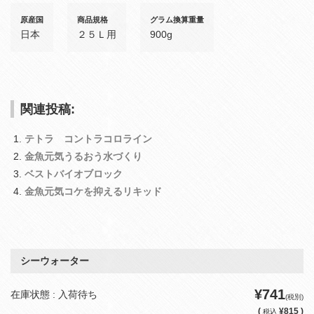
原産国
商品規格
グラム換算重量
日本
２５Ｌ用
900g
関連投稿:
テトラ コントラコロライン
金魚元気うるおう水づくり
ベストバイオブロック
金魚元気コケを抑えるリキッド
シーウォーター
¥741
在庫状態 : 入荷待ち
(税別)
(
¥815 )
税込