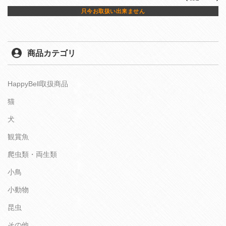
只今お取扱い出来ません
商品カテゴリ
HappyBell取扱商品
猫
犬
観賞魚
爬虫類・両生類
小鳥
小動物
昆虫
その他