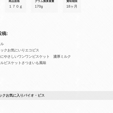
商品規格
グラム換算重量
賞味期限
１７０ｇ
170g
18ヶ月
稿:
カル
ラックお気にいりエコビス
かにやさしいワンワンビスケット 濃厚ミルク
マルビスケットさつまいも風味
ックお気に入りバイオ・ビス