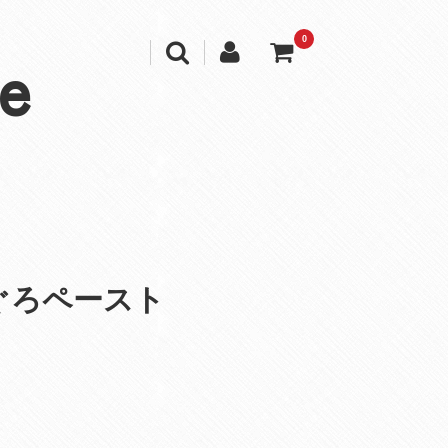
0
e
ぐろペースト