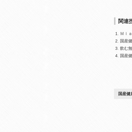
関連投
Ｍｉ
国産
飲む
国産
国産健