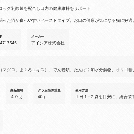
ロック乳酸菌を配合し口内の健康維持をサポート
弱った猫が食べやすいペーストタイプ。お口の健康が気になる猫に好適
ド
メーカー
04717546
アイシア株式会社
（マグロ、まぐろエキス）、でん粉類、たんぱく加水分解物、オリゴ糖
商品規格
グラム換算重量
使用方法
４０ｇ
40g
１日１−２袋を目安に、総合栄