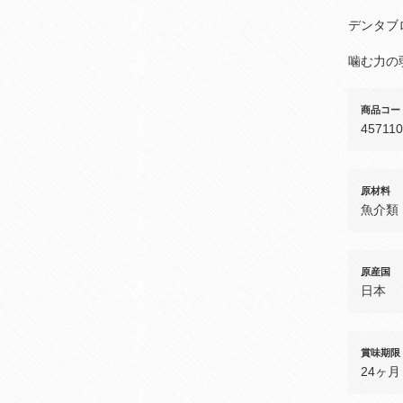
デンタブ
噛む力の
商品コー
45711
原材料
魚介類
原産国
日本
賞味期限
24ヶ月