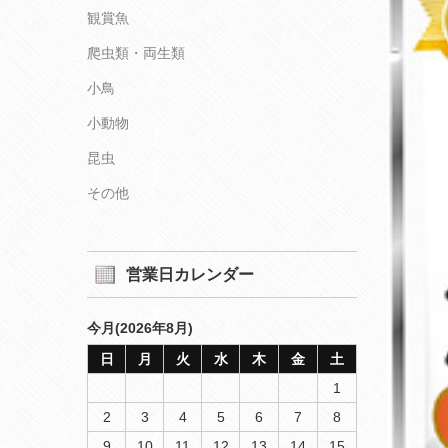
観賞魚
爬虫類・両生類
小鳥
小動物
昆虫
その他
営業日カレンダー
今月(2026年8月)
日
月
火
水
木
金
土
1
2
3
4
5
6
7
8
9
10
11
12
13
14
15