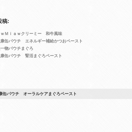
稿:
ａｗＭｉａｗクリーミー 和牛風味
健康缶パウチ エネルギー補給かつおペースト
無一物パウチまぐろ
健康缶パウチ 腎活まぐろペースト
康缶パウチ オーラルケアまぐろペースト