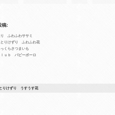
稿:
入り ふわふわササミ
加とりけずり ふわふわ花
ふっくらさつまいも
ｃｌｕｂ パピーボーロ
とりけずり うすうす花