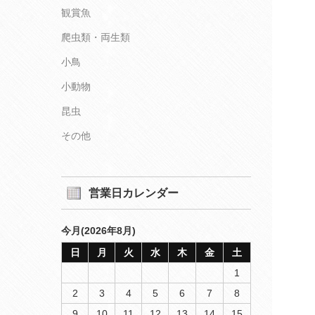
観賞魚
爬虫類・両生類
小鳥
小動物
昆虫
その他
営業日カレンダー
今月(2026年8月)
日
月
火
水
木
金
土
1
2
3
4
5
6
7
8
9
10
11
12
13
14
15