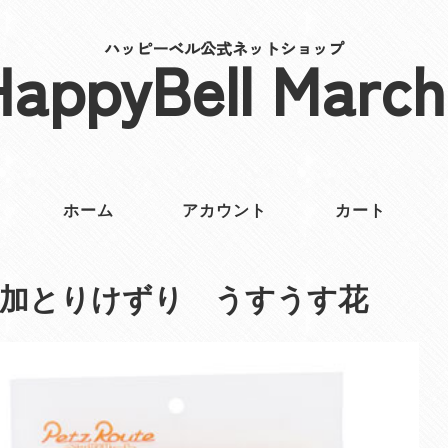
ハッピーベル公式ネットショップ
HappyBell March
ホーム
アカウント
カート
添加とりけずり うすうす花