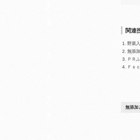
関連投
野菜
無添
ＰＲ
Ｆｓ
無添加