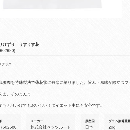
りけずり うすうす花
602680)
スナック
鶏胸肉を特殊製法で薄花状に丹念に削りました。旨み・風味が際立つフ
んま、そのまんま・・・
でもふりかけてもおいしい！ダイエット中にも安心です。
ド
メーカー
原産国
グラム換算重
37602680
株式会社ペッツルート
日本
20g