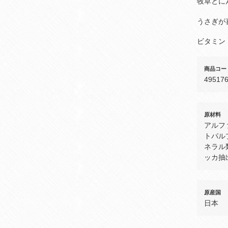
牧草とに
うさぎが
ビタミン
商品コー
49517
原材料
アルフ
トパル
ネラル
ッカ抽
原産国
日本