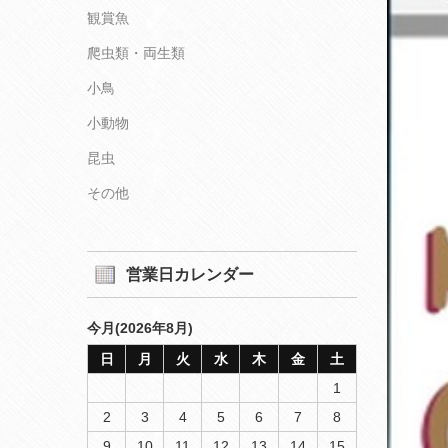
観賞魚
爬虫類・両生類
小鳥
小動物
昆虫
その他
営業日カレンダー
今月(2026年8月)
日
月
火
水
木
金
土
1
2
3
4
5
6
7
8
9
10
11
12
13
14
15