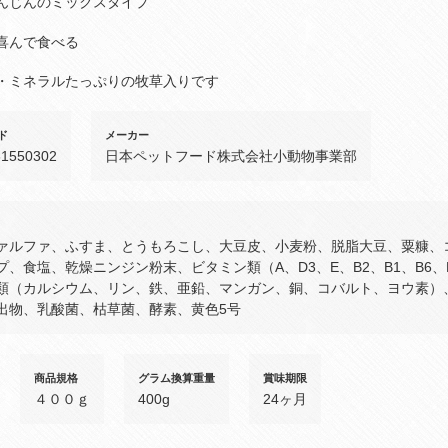
んじんのミックスタイプ
喜んで食べる
・ミネラルたっぷりの牧草入りです
ド
メーカー
61550302
日本ペットフード株式会社小動物事業部
ァルファ、ふすま、とうもろこし、大豆皮、小麦粉、脱脂大豆、粟糠、
プ、食塩、乾燥ニンジン粉末、ビタミン類（A、D3、E、B2、B1、B6
類（カルシウム、リン、鉄、亜鉛、マンガン、銅、コバルト、ヨウ素）
出物、乳酸菌、枯草菌、酵素、黄色5号
商品規格
グラム換算重量
賞味期限
４００ｇ
400g
24ヶ月