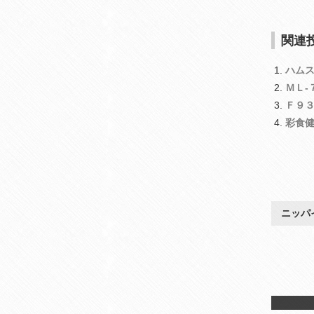
関連投
ハム
ＭＬ‐
Ｆ９
彩食
ニッパ