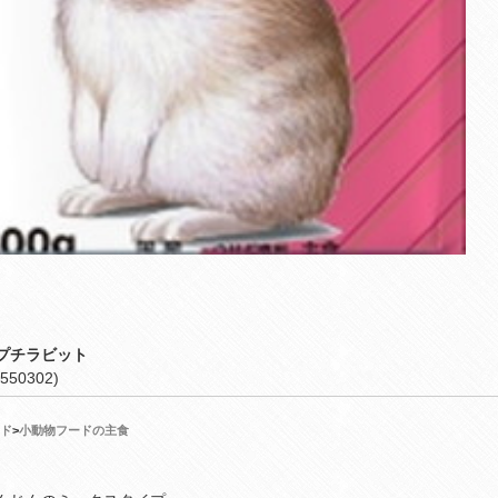
プチラビット
550302)
ド
>
小動物フードの主食