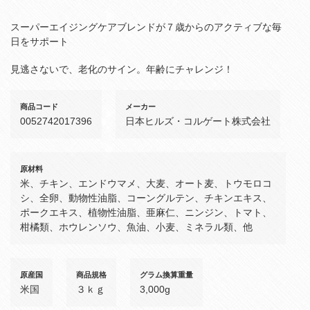
スーパーエイジングケアブレンドが７歳からのアクティブな毎
日をサポート
見逃さないで、老化のサイン。年齢にチャレンジ！
商品コード
メーカー
0052742017396
日本ヒルズ・コルゲート株式会社
原材料
米、チキン、エンドウマメ、大麦、オート麦、トウモロコ
シ、全卵、動物性油脂、コーングルテン、チキンエキス、
ポークエキス、植物性油脂、亜麻仁、ニンジン、トマト、
柑橘類、ホウレンソウ、魚油、小麦、ミネラル類、他
原産国
商品規格
グラム換算重量
米国
３ｋｇ
3,000g