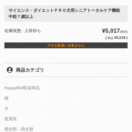
サイエンス・ダイエットＰＲＯ犬用シニアトータルケア機能
中粒７歳以上
¥5,017
在庫状態 : 入荷待ち
(税別)
(
¥5,518 )
税込
只今お取扱い出来ません
商品カテゴリ
HappyBell取扱商品
猫
犬
観賞魚
爬虫類・両生類