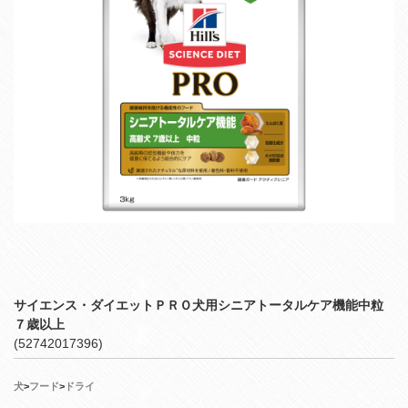
サイエンス・ダイエットＰＲＯ犬用シニアトータルケア機能中粒
７歳以上
(52742017396)
犬
>
フード
>
ドライ