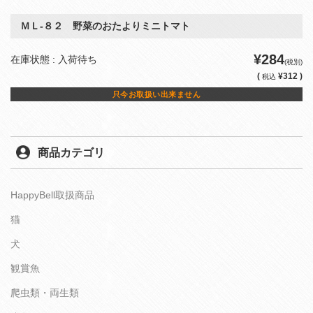
ＭＬ‐８２ 野菜のおたよりミニトマト
¥284
在庫状態 : 入荷待ち
(税別)
(
¥312 )
税込
只今お取扱い出来ません
商品カテゴリ
HappyBell取扱商品
猫
犬
観賞魚
爬虫類・両生類