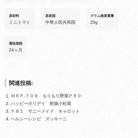
原材料
原産国
グラム換算重量
ミニトマト
中華人民共和国
20g
賞味期限
24ヶ月
関連投稿:
ＭＲＰ‐７０９ もりもり野菜ＰＲＯ
ハッピーホリデイ 乾燥小松菜
Ｆ８１ サニーメイド キャロット
ヘルシーレシピ ズッキーニ