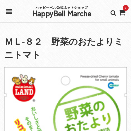
ハッピーベル公式ネットショップ
0
HappyBell Marche
ホーム
ＭＬ‐８２ 野菜のおたよりミ
アカウント
ニトマト
カート