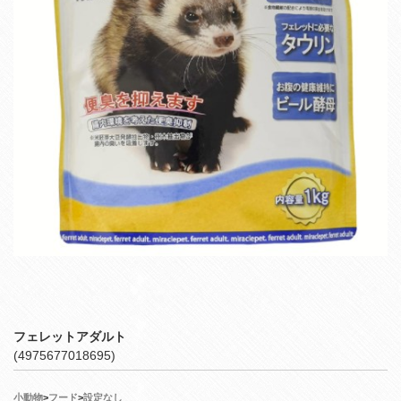
フェレットアダルト
(4975677018695)
小動物
>
フード
>
設定なし