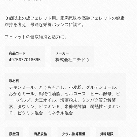
３歳以上の成フェレット用。肥満気味や高齢フェレットの健康
維持を考え、最適な栄養バランスに調節。
フェレットの健康維持と活力に。
商品コード
メーカー
4975677018695
株式会社ニチドウ
原材料
チキンミール、とうもろこし、小麦粉、グルテンミール、
おからミール、動物性油脂、セルロース、ビール酵母、ビ
ートパルプ、大豆オイル、海藻粉末、タンパク質分解酵
素、タウリン、ビタミンＥ、米糠発酵物、耐熱性ビタミン
Ｃ、ビタミン混合、ミネラル混合
原産国
商品規格
グラム換算重量
賞味期限