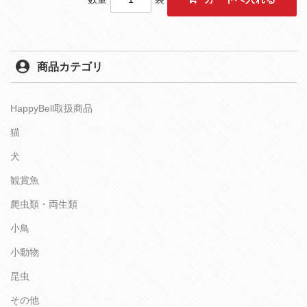
商品カテゴリ
HappyBell取扱商品
猫
犬
観賞魚
爬虫類・両生類
小鳥
小動物
昆虫
その他