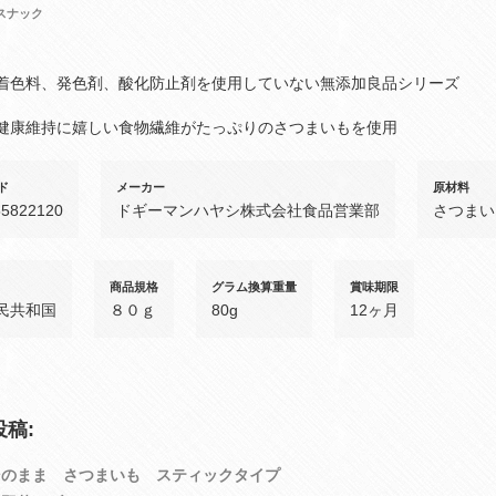
スナック
着色料、発色剤、酸化防止剤を使用していない無添加良品シリーズ
健康維持に嬉しい食物繊維がたっぷりのさつまいもを使用
ド
メーカー
原材料
55822120
ドギーマンハヤシ株式会社食品営業部
さつまい
商品規格
グラム換算重量
賞味期限
民共和国
８０ｇ
80g
12ヶ月
稿:
そのまま さつまいも スティックタイプ