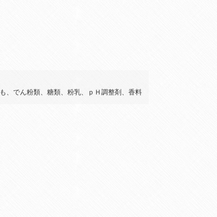
も、でん粉類、糖類、粉乳、ｐＨ調整剤、香料