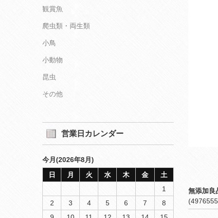
観賞魚
爬虫類・両生類
小鳥
小動物
昆虫
その他
営業日カレンダー
今月(2026年8月)
日
月
火
水
木
金
土
1
無添加良
(4976555
2
3
4
5
6
7
8
9
10
11
12
13
14
15