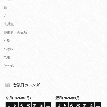
猫
犬
観賞魚
爬虫類・両生類
小鳥
小動物
昆虫
その他
営業日カレンダー
今月(2026年8月)
翌月(2026年9月)
日
月
火
水
木
金
土
日
月
火
水
木
金
土