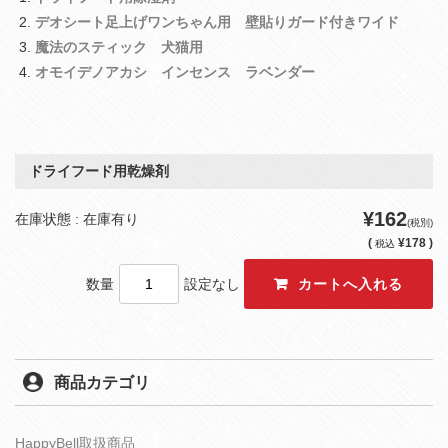
デオシート足上げワンちゃん用 壁貼りガード付きワイド
魔法のスティック 犬猫用
オモイデノアカシ インセンス ラベンダー
ドライフード用乾燥剤
¥162
在庫状態 : 在庫有り
(税別)
(
¥178 )
税込
数量
設定なし
商品カテゴリ
HappyBell取扱商品