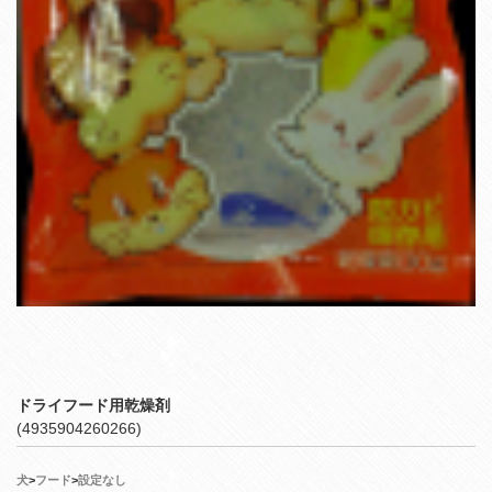
ドライフード用乾燥剤
(4935904260266)
犬
>
フード
>
設定なし