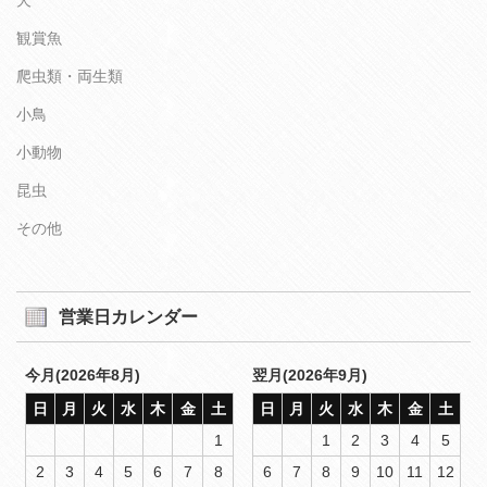
観賞魚
爬虫類・両生類
小鳥
小動物
昆虫
その他
営業日カレンダー
今月(2026年8月)
翌月(2026年9月)
日
月
火
水
木
金
土
日
月
火
水
木
金
土
1
1
2
3
4
5
2
3
4
5
6
7
8
6
7
8
9
10
11
12