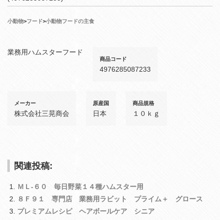
小動物
>
フード
>
小動物フードの主食
業務用ハムスターフード
商品コード
4976285087233
メーカー
原産国
商品規格
株式会社三晃商会
日本
１０ｋｇ
関連投稿:
ＭＬ‐６０ 毎日野菜１４種ハムスター用
８Ｆ９１ 専門店 業務用ラビット プライム＋ グロース
プレミアムレシピ ヘアボールケア シニア