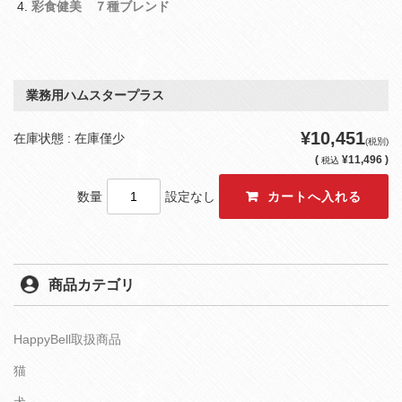
彩食健美 ７種ブレンド
業務用ハムスタープラス
¥10,451
在庫状態 : 在庫僅少
(税別)
(
¥11,496 )
税込
数量
設定なし
商品カテゴリ
HappyBell取扱商品
猫
犬