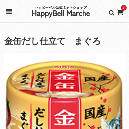
ハッピーベル公式ネットショップ
0
HappyBell Marche
ホーム
金缶だし仕立て まぐろ
アカウント
カート