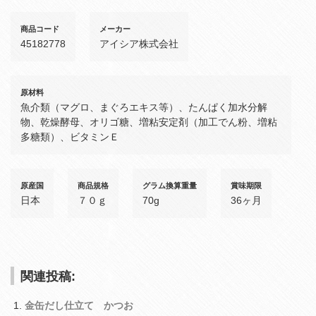
商品コード
メーカー
45182778
アイシア株式会社
原材料
魚介類（マグロ、まぐろエキス等）、たんぱく加水分解
物、乾燥酵母、オリゴ糖、増粘安定剤（加工でん粉、増粘
多糖類）、ビタミンＥ
原産国
商品規格
グラム換算重量
賞味期限
日本
７０ｇ
70g
36ヶ月
関連投稿:
金缶だし仕立て かつお