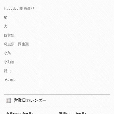
HappyBell取扱商品
猫
犬
観賞魚
爬虫類・両生類
小鳥
小動物
昆虫
その他
営業日カレンダー