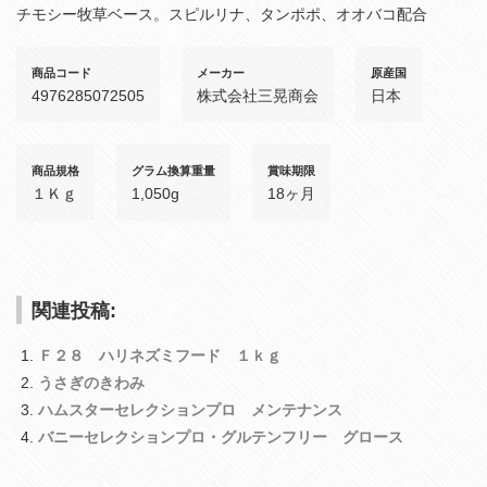
チモシー牧草ベース。スピルリナ、タンポポ、オオバコ配合
商品コード
メーカー
原産国
4976285072505
株式会社三晃商会
日本
商品規格
グラム換算重量
賞味期限
１Ｋｇ
1,050g
18ヶ月
関連投稿:
Ｆ２８ ハリネズミフード １ｋｇ
うさぎのきわみ
ハムスターセレクションプロ メンテナンス
バニーセレクションプロ・グルテンフリー グロース