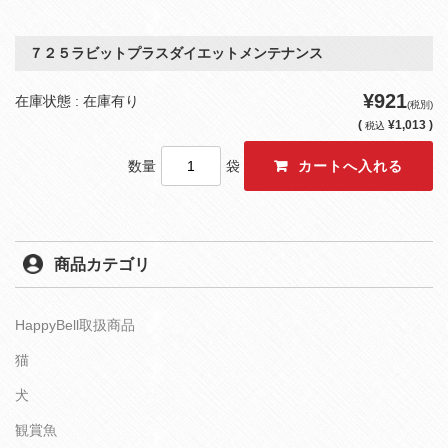
７２５ラビットプラスダイエットメンテナンス
¥921
在庫状態 : 在庫有り
(税別)
(
¥1,013 )
税込
数量
袋
商品カテゴリ
HappyBell取扱商品
猫
犬
観賞魚