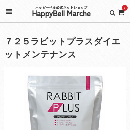
ハッピーベル公式ネットショップ
0
HappyBell Marche
ホーム
７２５ラビットプラスダイエ
アカウント
ットメンテナンス
カート