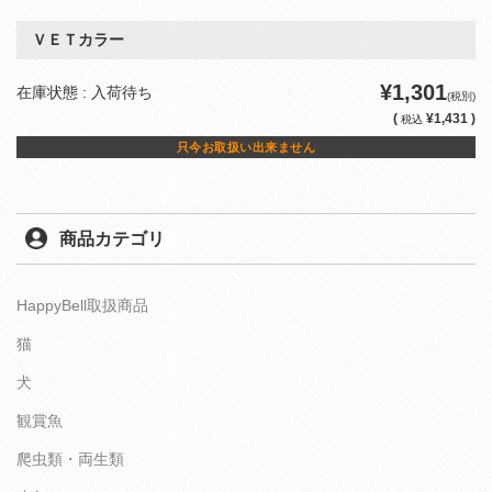
ＶＥＴカラー
¥1,301
在庫状態 : 入荷待ち
(税別)
(
¥1,431 )
税込
只今お取扱い出来ません
商品カテゴリ
HappyBell取扱商品
猫
犬
観賞魚
爬虫類・両生類