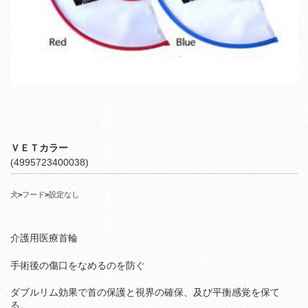
ＶＥＴカラー
(4995723400038)
犬
>
フード
>
設定なし
介護用医療首輪
手術後の傷口をなめるのを防ぐ
ダブルリム効果で首の保護と視界の確保、及び平衡感覚を保て
る。