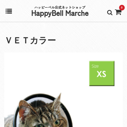
ハッピーベル公式ネットショップ
0
HappyBell Marche
ホーム
ＶＥＴカラー
アカウント
カート