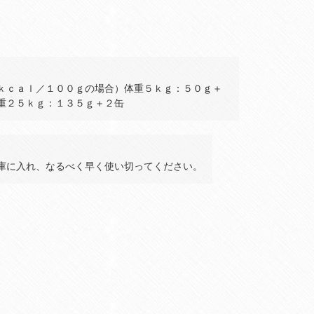
ｋｃａｌ／１００ｇの場合）体重５ｋｇ：５０ｇ＋
重２５ｋｇ：１３５ｇ＋２缶
庫に入れ、なるべく早く使い切ってください。