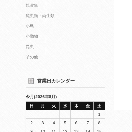
観賞魚
爬虫類・両生類
小鳥
小動物
昆虫
その他
営業日カレンダー
今月(2026年8月)
日
月
火
水
木
金
土
1
2
3
4
5
6
7
8
9
10
11
12
13
14
15