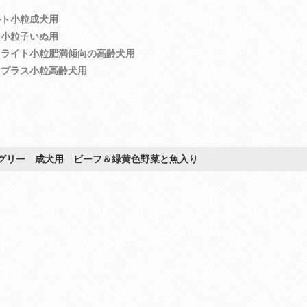
ルト小粒成犬用
ー小粒子いぬ用
アライト小粒肥満傾向の高齢犬用
アプラス小粒高齢犬用
グリー 成犬用 ビーフ＆緑黄色野菜と魚入り