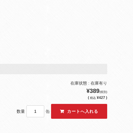
在庫状態 : 在庫有り
¥389
(税別)
(
¥427 )
税込
数量
缶