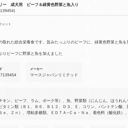
リー 成犬用 ビーフ＆緑黄色野菜と魚入り
139454)
ウェット
の取れた総合栄養食です。旨みたっぷりのビーフに、緑黄色野菜と魚を
ぷりビーフに野菜と魚を加えました
ド
メーカー
97139454
マースジャパンリミテッド
チキン、ビーフ、ラム、ポーク等）、魚、野菜類（にんじん、ほうれん
ビタミン類（Ｂ１、Ｂ６、Ｂ１２、Ｄ３、Ｅ、コリン、パントテン酸、
Ｓｅ、Ｚｎ）、増粘多糖類、ＥＤＴＡ−Ｃａ・Ｎａ、着色料（酸化鉄）