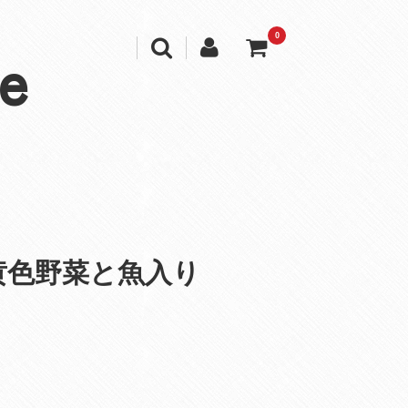
0
e
黄色野菜と魚入り