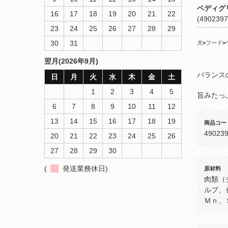
ペディグ
16
17
18
19
20
21
22
(4902397
23
24
25
26
27
28
29
30
31
犬
>
フード
>
翌月(2026年9月)
バランス
日
月
火
水
木
金
土
1
2
3
4
5
旨みたっ
6
7
8
9
10
11
12
13
14
15
16
17
18
19
商品コー
49023
20
21
22
23
24
25
26
27
28
29
30
(
発送業務休日)
原材料
肉類（
ルプ、
Ｍｎ、