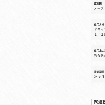
原産国
オース
使用方法
ドライ
１／２
使用上の
誤食防
賞味期限
24ヶ月
関連投