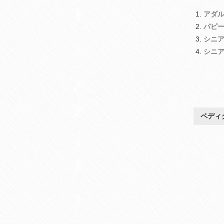
アダ
パピ
シニ
シニ
ペディ