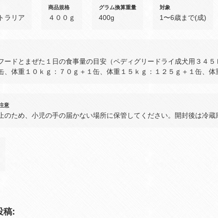
商品規格
グラム換算重量
対象
トラリア
４００ｇ
400g
1〜6歳まで(成)
フードとまぜた１日の食事量の目安（ペディグリードライ成犬用３４５
缶、体重１０ｋｇ：７０ｇ＋１缶、体重１５ｋｇ：１２５ｇ＋１缶、体
注意
止のため、小児の手の届かない場所に保管してください。開封後は冷蔵
稿: