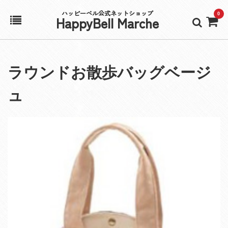
ハッピーベル公式ネットショップ
0
HappyBell Marche
ホーム
ラウンドお散歩バッグベージ
アカウント
ュ
カート