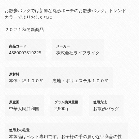
お散歩バッグでは新鮮な丸形ポーチのお散歩バッグ。トレンド
カラーでよりおしゃれに
２０２１秋冬新商品
商品コード
メーカー
4580007519225
株式会社ライフライク
原材料
本体：綿１００％ 裏地：ポリエステル１００％
原産国
グラム換算重量
使用方法
中華人民共和国
2,900g
お散歩バッグ
使用上の注意
本製品はペット専用です。お子様の手の届かない商品の性