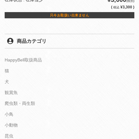
(税別)
(
¥3,300 )
税込
只今お取扱い出来ません
商品カテゴリ
HappyBell取扱商品
猫
犬
観賞魚
爬虫類・両生類
小鳥
小動物
昆虫