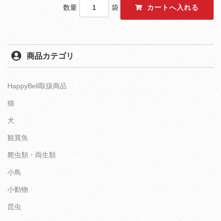
数量
袋
商品カテゴリ
HappyBell取扱商品
猫
犬
観賞魚
爬虫類・両生類
小鳥
小動物
昆虫