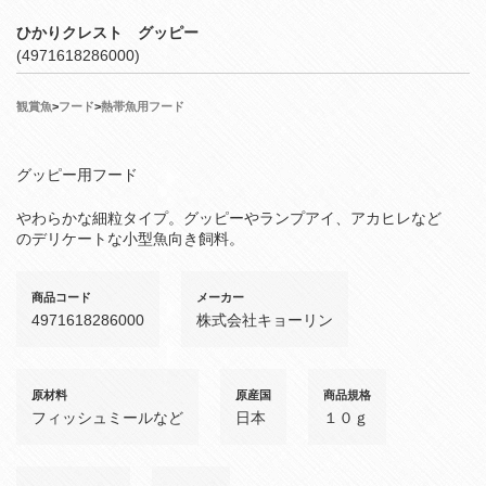
ひかりクレスト グッピー
(4971618286000)
観賞魚
>
フード
>
熱帯魚用フード
グッピー用フード
やわらかな細粒タイプ。グッピーやランプアイ、アカヒレなど
のデリケートな小型魚向き飼料。
商品コード
メーカー
4971618286000
株式会社キョーリン
原材料
原産国
商品規格
フィッシュミールなど
日本
１０ｇ