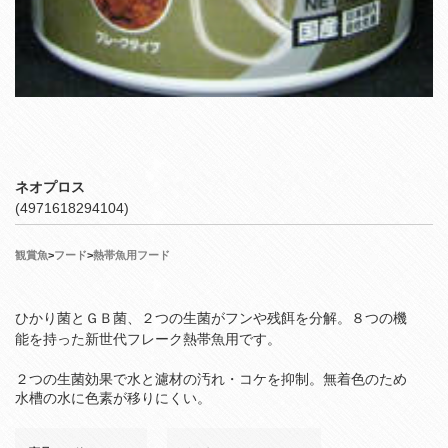
ネオプロス
(4971618294104)
観賞魚
>
フード
>
熱帯魚用フード
ひかり菌とＧＢ菌、２つの生菌がフンや残餌を分解。８つの機
能を持った新世代フレーク熱帯魚用です。
２つの生菌効果で水と濾材の汚れ・コケを抑制。無着色のため
水槽の水に色素が移りにくい。