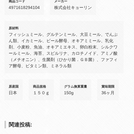
商品コード
メーカー
4971618294104
株式会社キョーリン
原材料
フィッシュミール、グルテンミール、大豆ミール、でんぷ
ん類、イカミール、ビール酵母、オキアミミール、乳化
剤、小麦粉、魚油、オキアミエキス、卵白粉末、シルクワ
ールミール、海苔、スピルリナ、カロチノイド、アミノ酸
（メチオニン）、生菌剤（ひかり菌．ＧＢ菌）、ファフィ
ア酵母、ビタミン類、ミネラル類
原産国
商品規格
グラム換算重量
賞味期限
日本
１５０ｇ
150g
36ヶ月
関連投稿: