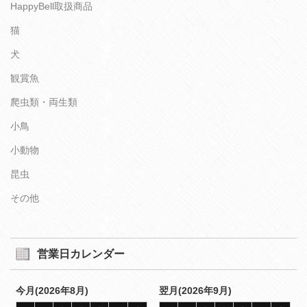
HappyBell取扱商品
猫
犬
観賞魚
爬虫類・両生類
小鳥
小動物
昆虫
その他
営業日カレンダー
今月(2026年8月)
翌月(2026年9月)