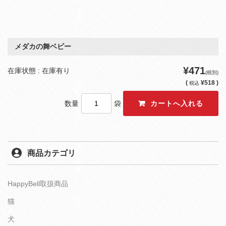
メダカの舞ベビー
¥471
在庫状態 : 在庫有り
(税別)
(
¥518 )
税込
数量
袋
商品カテゴリ
HappyBell取扱商品
猫
犬