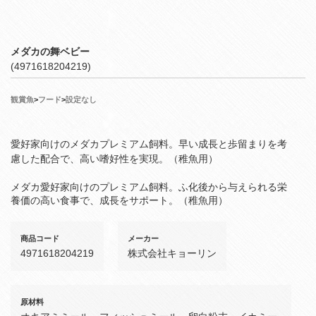
メダカの舞ベビー
(4971618204219)
観賞魚
>
フード
>
設定なし
愛好家向けのメダカプレミアム飼料。早い成長と歩留まりを考
慮した配合で、高い嗜好性を実現。（稚魚用）
メダカ愛好家向けのプレミアム飼料。ふ化後から与えられる栄
養価の高い食事で、成長をサポート。（稚魚用）
商品コード
メーカー
4971618204219
株式会社キョーリン
原材料