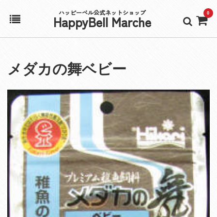
ハッピーベル公式ネットショップ
0
HappyBell Marche
ホーム
メダカの舞ベビー
アカウント
カート