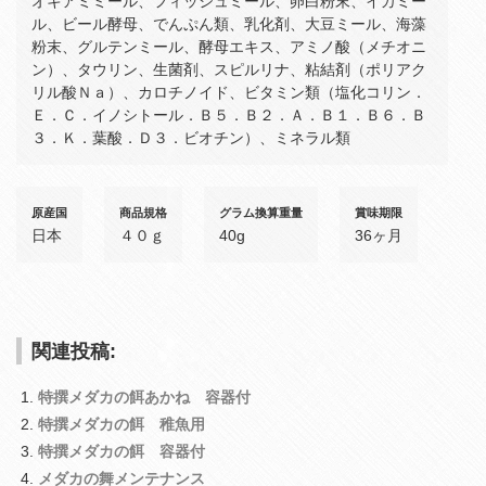
オキアミミール、フィッシュミール、卵白粉末、イカミー
ル、ビール酵母、でんぷん類、乳化剤、大豆ミール、海藻
粉末、グルテンミール、酵母エキス、アミノ酸（メチオニ
ン）、タウリン、生菌剤、スピルリナ、粘結剤（ポリアク
リル酸Ｎａ）、カロチノイド、ビタミン類（塩化コリン．
Ｅ．Ｃ．イノシトール．Ｂ５．Ｂ２．Ａ．Ｂ１．Ｂ６．Ｂ
３．Ｋ．葉酸．Ｄ３．ビオチン）、ミネラル類
原産国
商品規格
グラム換算重量
賞味期限
日本
４０ｇ
40g
36ヶ月
関連投稿:
特撰メダカの餌あかね 容器付
特撰メダカの餌 稚魚用
特撰メダカの餌 容器付
メダカの舞メンテナンス