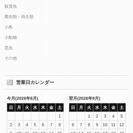
観賞魚
爬虫類・両生類
小鳥
小動物
昆虫
その他
営業日カレンダー
今月(2026年8月)
翌月(2026年9月)
日
月
火
水
木
金
土
日
月
火
水
木
金
土
1
1
2
3
4
5
2
3
4
5
6
7
8
6
7
8
9
10
11
12