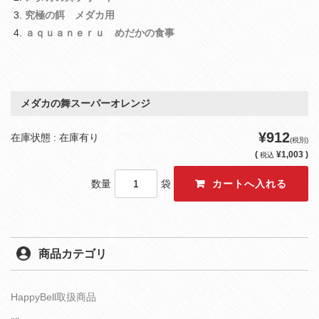
究極の餌 メダカ用
ａｑｕａｎｅｒｕ めだかの食事
メダカの舞スーパーオレンジ
¥912
在庫状態 : 在庫有り
(税別)
(
¥1,003 )
税込
数量
袋
商品カテゴリ
HappyBell取扱商品