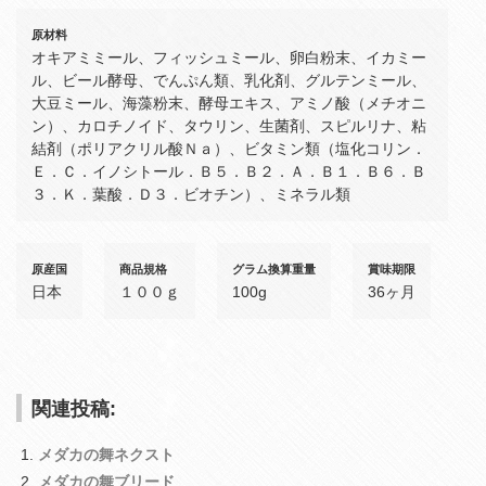
原材料
オキアミミール、フィッシュミール、卵白粉末、イカミー
ル、ビール酵母、でんぷん類、乳化剤、グルテンミール、
大豆ミール、海藻粉末、酵母エキス、アミノ酸（メチオニ
ン）、カロチノイド、タウリン、生菌剤、スピルリナ、粘
結剤（ポリアクリル酸Ｎａ）、ビタミン類（塩化コリン．
Ｅ．Ｃ．イノシトール．Ｂ５．Ｂ２．Ａ．Ｂ１．Ｂ６．Ｂ
３．Ｋ．葉酸．Ｄ３．ビオチン）、ミネラル類
原産国
商品規格
グラム換算重量
賞味期限
日本
１００ｇ
100g
36ヶ月
関連投稿:
メダカの舞ネクスト
メダカの舞ブリード