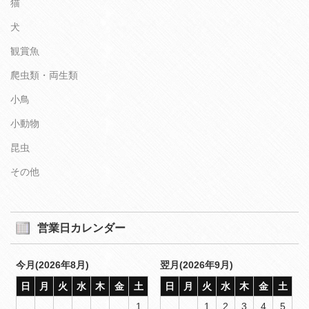
猫
犬
観賞魚
爬虫類・両生類
小鳥
小動物
昆虫
その他
営業日カレンダー
今月(2026年8月)
翌月(2026年9月)
日
月
火
水
木
金
土
日
月
火
水
木
金
土
1
1
2
3
4
5