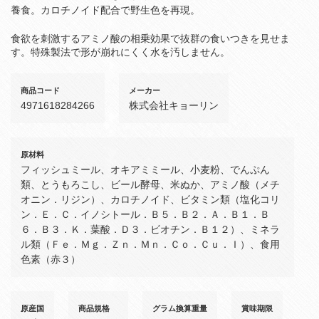
養食。カロチノイド配合で野生色を再現。
食欲を刺激するアミノ酸の相乗効果で抜群の食いつきを見せま
す。特殊製法で形が崩れにくく水を汚しません。
商品コード
メーカー
4971618284266
株式会社キョーリン
原材料
フィッシュミール、オキアミミール、小麦粉、でんぷん
類、とうもろこし、ビール酵母、米ぬか、アミノ酸（メチ
オニン．リジン）、カロチノイド、ビタミン類（塩化コリ
ン．Ｅ．Ｃ．イノシトール．Ｂ５．Ｂ２．Ａ．Ｂ１．Ｂ
６．Ｂ３．Ｋ．葉酸．Ｄ３．ビオチン．Ｂ１２）、ミネラ
ル類（Ｆｅ．Ｍｇ．Ｚｎ．Ｍｎ．Ｃｏ．Ｃｕ．Ｉ）、食用
色素（赤３）
原産国
商品規格
グラム換算重量
賞味期限