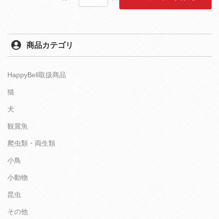
商品カテゴリ
HappyBell取扱商品
猫
犬
観賞魚
爬虫類・両生類
小鳥
小動物
昆虫
その他