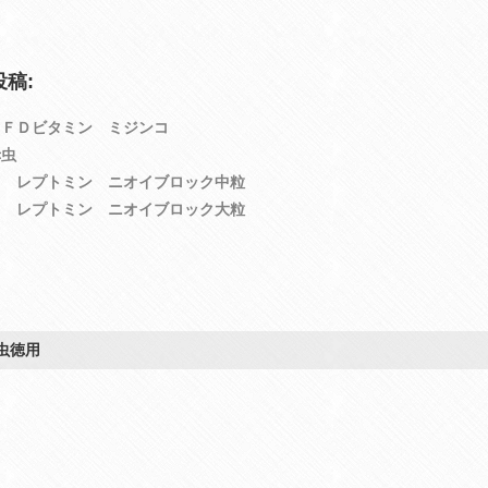
稿:
りＦＤビタミン ミジンコ
赤虫
ラ レプトミン ニオイブロック中粒
ラ レプトミン ニオイブロック大粒
虫徳用