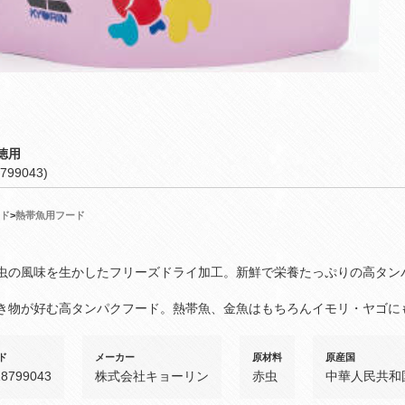
徳用
799043)
ド
>
熱帯魚用フード
虫の風味を生かしたフリーズドライ加工。新鮮で栄養たっぷりの高タン
き物が好む高タンパクフード。熱帯魚、金魚はもちろんイモリ・ヤゴに
ド
メーカー
原材料
原産国
18799043
株式会社キョーリン
赤虫
中華人民共和