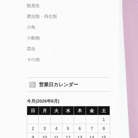
観賞魚
爬虫類・両生類
小鳥
小動物
昆虫
その他
営業日カレンダー
今月(2026年8月)
日
月
火
水
木
金
土
1
2
3
4
5
6
7
8
9
10
11
12
13
14
15