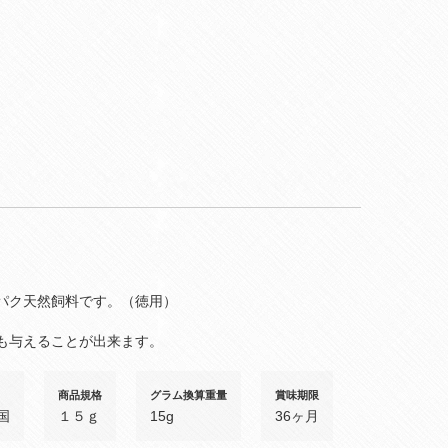
パク天然飼料です。（徳用）
も与えることが出来ます。
商品規格
グラム換算重量
賞味期限
国
１５ｇ
15g
36ヶ月