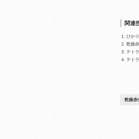
関連投
ひか
乾燥
テト
テト
乾燥赤